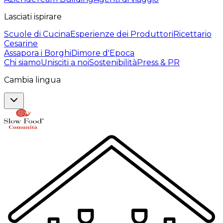
Lasciati ispirare
Scuole di Cucina
Esperienze dei Produttori
Ricettario
Cesarine
Assapora i Borghi
Dimore d'Epoca
Chi siamo
Unisciti a noi
Sostenibilità
Press & PR
Cambia lingua