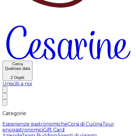
Cerca
Qualsiasi data
·
2
Ospiti
Unisciti a noi
Categorie
Esperienze gastronomiche
Corsi di Cucina
Tour
enogastronomici
Gift Card
Aziende
Team Building
Agenti di viaggio