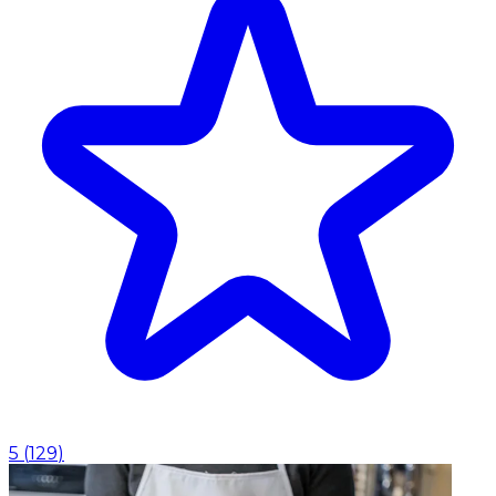
5
(
129
)