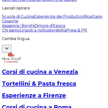
Lasciati ispirare
Scuole di Cucina
Esperienze dei Produttori
Ricettario
Cesarine
Assapora i Borghi
Dimore d'Epoca
Chi siamo
Unisciti a noi
Sostenibilità
Press & PR
Cambia lingua
Corsi di cucina a Venezia
Tortellini & Pasta fresca
Esperienze a Firenze
Corsi di cucina a Roma