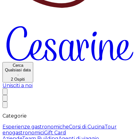
Cerca
Qualsiasi data
·
2
Ospiti
Unisciti a noi
Categorie
Esperienze gastronomiche
Corsi di Cucina
Tour
enogastronomici
Gift Card
Aziende
Team Building
Agenti di viaggio