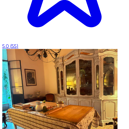
5.0
(
55
)