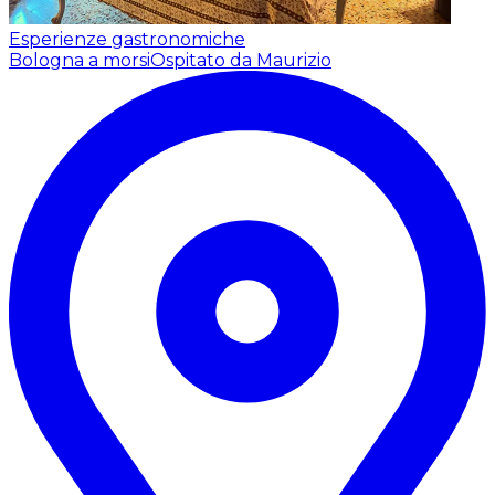
Esperienze gastronomiche
Bologna a morsi
Ospitato da Maurizio