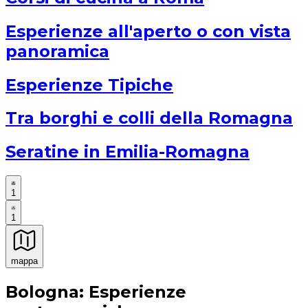
Esperienze all'aperto o con vista
panoramica
Esperienze Tipiche
Tra borghi e colli della Romagna
Seratine in Emilia-Romagna
1
1
mappa
Esperienze culinarie indimenticabili: Esperienze gastro
Bologna: Esperienze