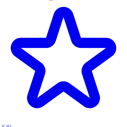
5
(
6
)