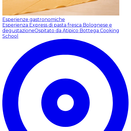
Esperienze gastronomiche
Esperienza Express di pasta fresca Bolognese e
degustazione
Ospitato da Atipico Bottega Cooking
School