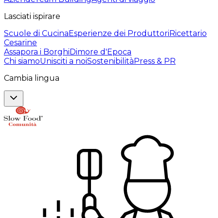
Lasciati ispirare
Scuole di Cucina
Esperienze dei Produttori
Ricettario
Cesarine
Assapora i Borghi
Dimore d'Epoca
Chi siamo
Unisciti a noi
Sostenibilità
Press & PR
Cambia lingua