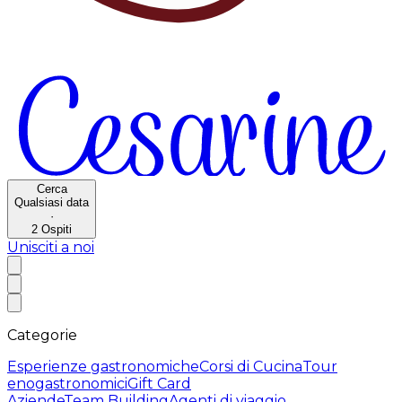
Cerca
Qualsiasi data
·
2
Ospiti
Unisciti a noi
Categorie
Esperienze gastronomiche
Corsi di Cucina
Tour
enogastronomici
Gift Card
Aziende
Team Building
Agenti di viaggio