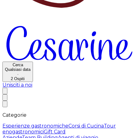
Cerca
Qualsiasi data
·
2
Ospiti
Unisciti a noi
Categorie
Esperienze gastronomiche
Corsi di Cucina
Tour
enogastronomici
Gift Card
Aziende
Team Building
Agenti di viaggio