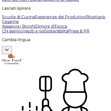
Lasciati ispirare
Scuole di Cucina
Esperienze dei Produttori
Ricettario
Cesarine
Assapora i Borghi
Dimore d'Epoca
Chi siamo
Unisciti a noi
Sostenibilità
Press & PR
Cambia lingua