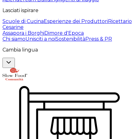
Lasciati ispirare
Scuole di Cucina
Esperienze dei Produttori
Ricettario
Cesarine
Assapora i Borghi
Dimore d'Epoca
Chi siamo
Unisciti a noi
Sostenibilità
Press & PR
Cambia lingua