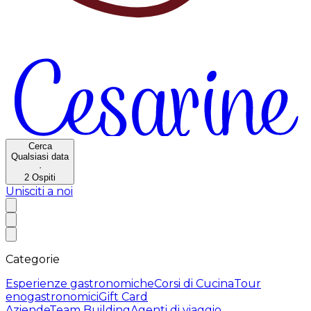
Cerca
Qualsiasi data
·
2
Ospiti
Unisciti a noi
Categorie
Esperienze gastronomiche
Corsi di Cucina
Tour
enogastronomici
Gift Card
Aziende
Team Building
Agenti di viaggio