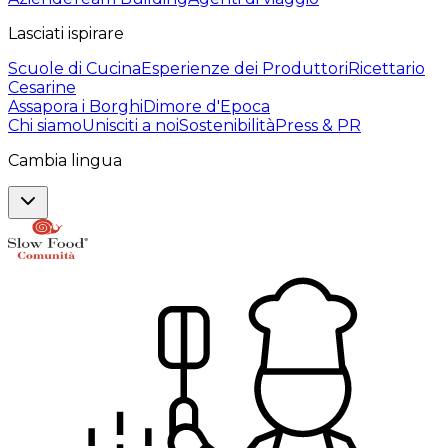
Lasciati ispirare
Scuole di Cucina
Esperienze dei Produttori
Ricettario
Cesarine
Assapora i Borghi
Dimore d'Epoca
Chi siamo
Unisciti a noi
Sostenibilità
Press & PR
Cambia lingua