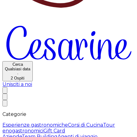
Cerca
Qualsiasi data
·
2
Ospiti
Unisciti a noi
Categorie
Esperienze gastronomiche
Corsi di Cucina
Tour
enogastronomici
Gift Card
Aziende
Team Building
Agenti di viaggio