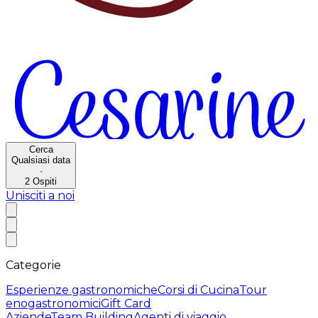
Cerca
Qualsiasi data
·
2
Ospiti
Unisciti a noi
Categorie
Esperienze gastronomiche
Corsi di Cucina
Tour
enogastronomici
Gift Card
Aziende
Team Building
Agenti di viaggio