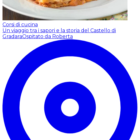
Corsi di cucina
Un viaggio tra i sapori e la storia del Castello di
Gradara
Ospitato da Roberta