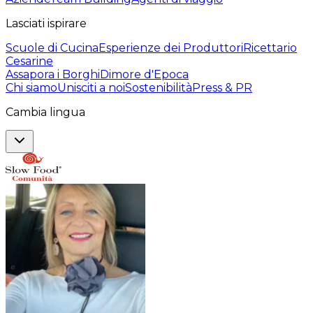
Lasciati ispirare
Scuole di Cucina
Esperienze dei Produttori
Ricettario
Cesarine
Assapora i Borghi
Dimore d'Epoca
Chi siamo
Unisciti a noi
Sostenibilità
Press & PR
Cambia lingua