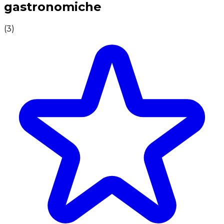
gastronomiche
(
3
)