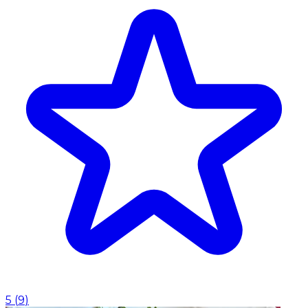
5
(
9
)