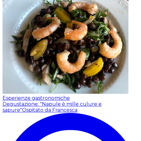
Esperienze gastronomiche
Degustazione: "Napule è mille culure e
sapure"
Ospitato da Francesca