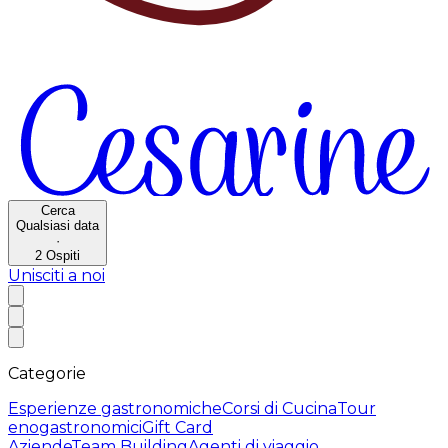
Cerca
Qualsiasi data
·
2
Ospiti
Unisciti a noi
Categorie
Esperienze gastronomiche
Corsi di Cucina
Tour
enogastronomici
Gift Card
Aziende
Team Building
Agenti di viaggio