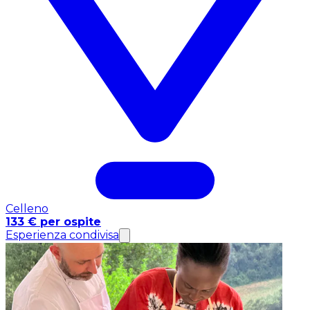
Celleno
133 € per ospite
Esperienza condivisa