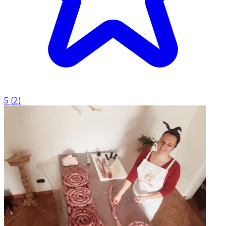
5
(
2
)