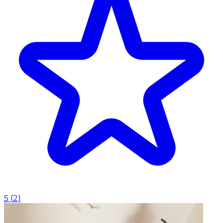
5
(
2
)