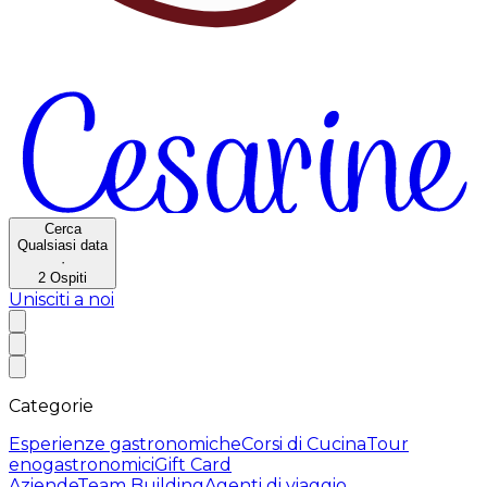
Cerca
Qualsiasi data
·
2
Ospiti
Unisciti a noi
Categorie
Esperienze gastronomiche
Corsi di Cucina
Tour
enogastronomici
Gift Card
Aziende
Team Building
Agenti di viaggio