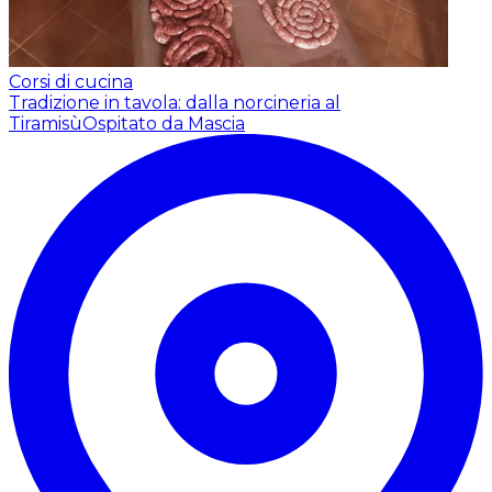
Corsi di cucina
Tradizione in tavola: dalla norcineria al
Tiramisù
Ospitato da Mascia