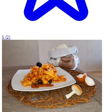
5
(
2
)