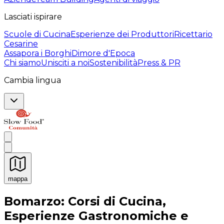
Lasciati ispirare
Scuole di Cucina
Esperienze dei Produttori
Ricettario
Cesarine
Assapora i Borghi
Dimore d'Epoca
Chi siamo
Unisciti a noi
Sostenibilità
Press & PR
Cambia lingua
mappa
Esperienze culinarie indimenticabili: Esperienze gastro
Bomarzo: Corsi di Cucina,
Esperienze Gastronomiche e