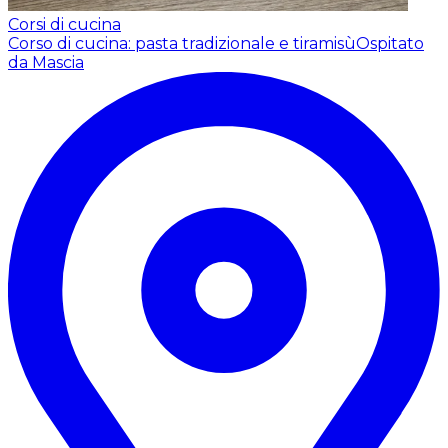
Corsi di cucina
Corso di cucina: pasta tradizionale e tiramisù
Ospitato
da Mascia