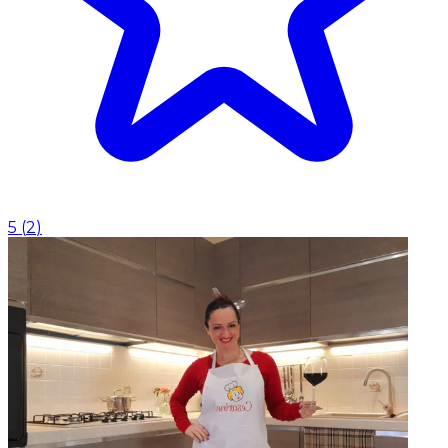
5
(
2
)