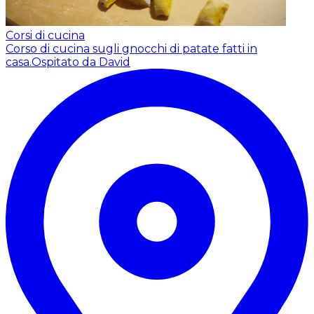
Corsi di cucina
Corso di cucina sugli gnocchi di patate fatti in
casa.
Ospitato da David