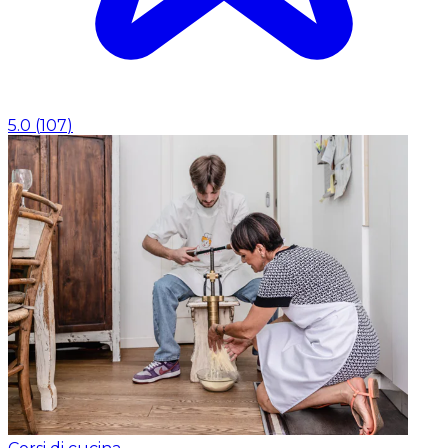
5.0
(
107
)