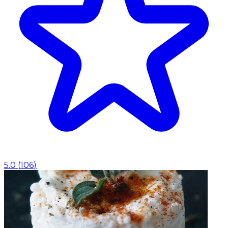
5.0
(
106
)