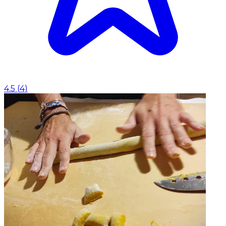
4.5
(
4
)