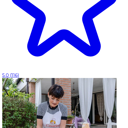
5.0
(
116
)