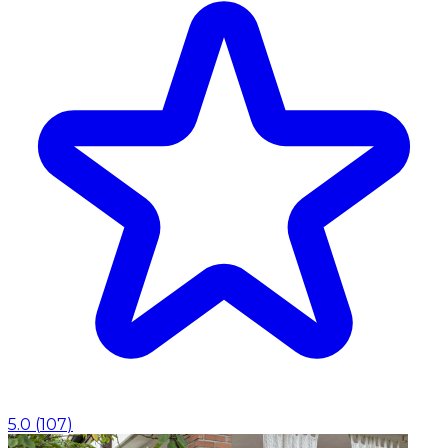
5.0
(
107
)