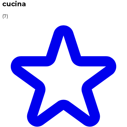
cucina
(
7
)