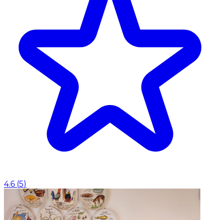
4.6
(
5
)