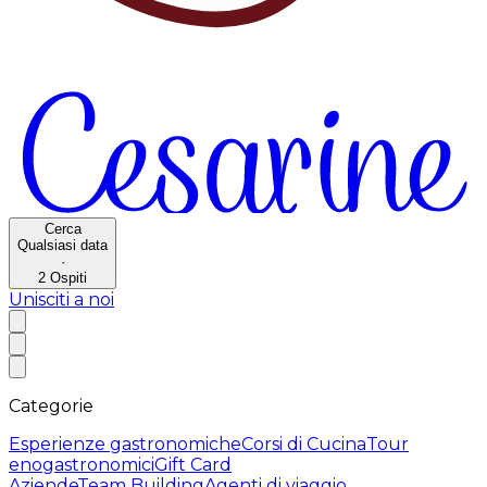
Cerca
Qualsiasi data
·
2
Ospiti
Unisciti a noi
Categorie
Esperienze gastronomiche
Corsi di Cucina
Tour
enogastronomici
Gift Card
Aziende
Team Building
Agenti di viaggio