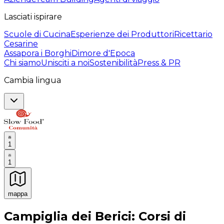
Lasciati ispirare
Scuole di Cucina
Esperienze dei Produttori
Ricettario
Cesarine
Assapora i Borghi
Dimore d'Epoca
Chi siamo
Unisciti a noi
Sostenibilità
Press & PR
Cambia lingua
1
1
mappa
Esperienze culinarie indimenticabili: Esperienze gastro
Campiglia dei Berici: Corsi di