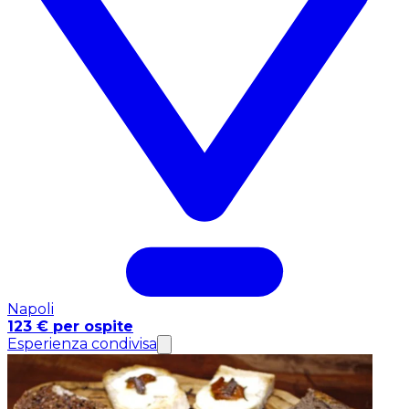
Napoli
123 € per ospite
Esperienza condivisa