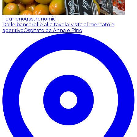
Tour enogastronomici
Dalle bancarelle alla tavola: visita al mercato e
aperitivo
Ospitato da Anna e Pino