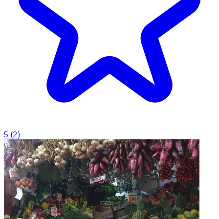
5
(
2
)