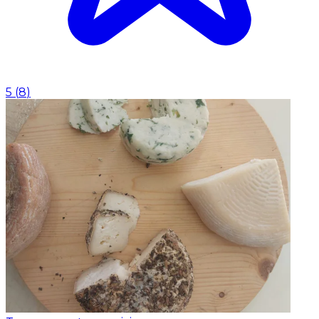
5
(
8
)