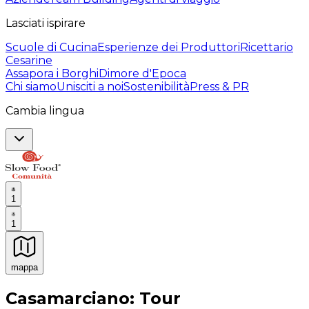
Lasciati ispirare
Scuole di Cucina
Esperienze dei Produttori
Ricettario
Cesarine
Assapora i Borghi
Dimore d'Epoca
Chi siamo
Unisciti a noi
Sostenibilità
Press & PR
Cambia lingua
1
1
mappa
Esperienze culinarie indimenticabili: Esperienze gastro
Casamarciano: Tour