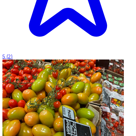
5
(
2
)