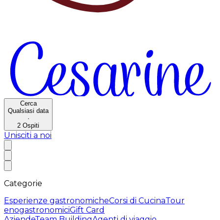
Cerca
Qualsiasi data
·
2
Ospiti
Unisciti a noi
Categorie
Esperienze gastronomiche
Corsi di Cucina
Tour
enogastronomici
Gift Card
Aziende
Team Building
Agenti di viaggio