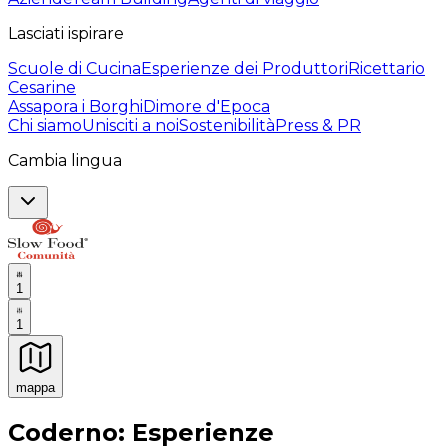
Lasciati ispirare
Scuole di Cucina
Esperienze dei Produttori
Ricettario
Cesarine
Assapora i Borghi
Dimore d'Epoca
Chi siamo
Unisciti a noi
Sostenibilità
Press & PR
Cambia lingua
1
1
mappa
Esperienze culinarie indimenticabili: Esperienze gastro
Coderno: Esperienze