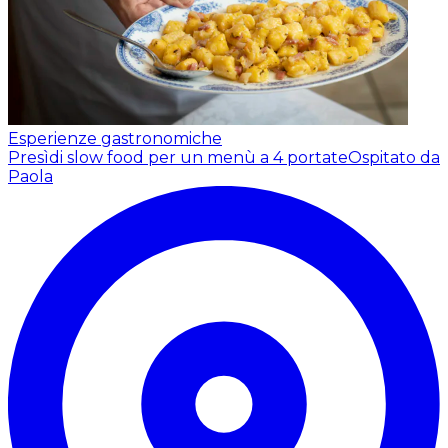
Esperienze gastronomiche
Presìdi slow food per un menù a 4 portate
Ospitato da
Paola