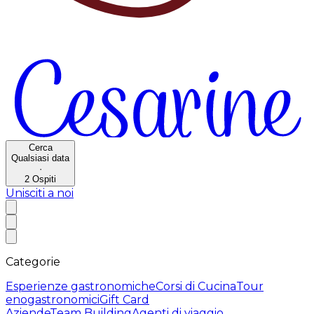
Cerca
Qualsiasi data
·
2
Ospiti
Unisciti a noi
Categorie
Esperienze gastronomiche
Corsi di Cucina
Tour
enogastronomici
Gift Card
Aziende
Team Building
Agenti di viaggio