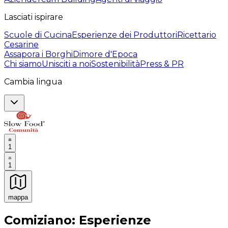
Lasciati ispirare
Scuole di Cucina
Esperienze dei Produttori
Ricettario
Cesarine
Assapora i Borghi
Dimore d'Epoca
Chi siamo
Unisciti a noi
Sostenibilità
Press & PR
Cambia lingua
1
1
mappa
Esperienze culinarie indimenticabili: Esperienze gastro
Comiziano: Esperienze