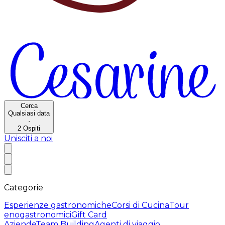
Cerca
Qualsiasi data
·
2
Ospiti
Unisciti a noi
Categorie
Esperienze gastronomiche
Corsi di Cucina
Tour
enogastronomici
Gift Card
Aziende
Team Building
Agenti di viaggio