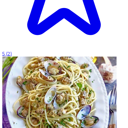
5
(
2
)