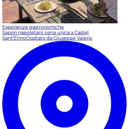
Esperienze gastronomiche
Sapori napoletani: cena unica a Castel
Sant’Elmo
Ospitato da Giuseppe Valerio