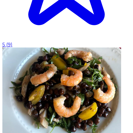
5
(
9
)