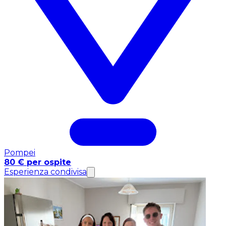
Pompei
80 € per ospite
Esperienza condivisa