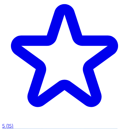
5
(
15
)