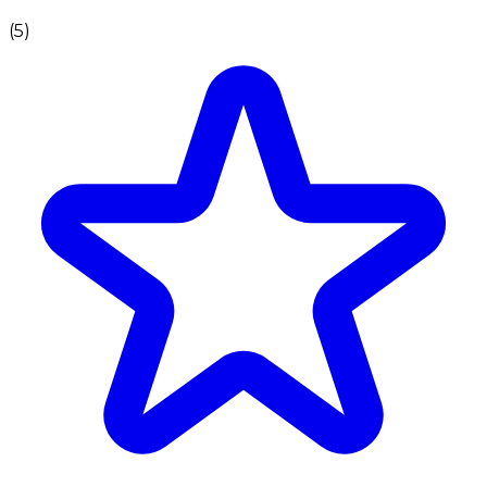
(
5
)