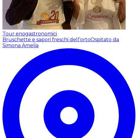
Tour enogastronomici
Bruschette e sapori freschi dell’orto
Ospitato da
Simona Amelia