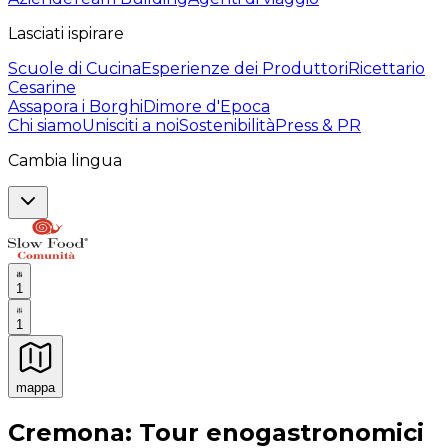
Lasciati ispirare
Scuole di Cucina
Esperienze dei Produttori
Ricettario
Cesarine
Assapora i Borghi
Dimore d'Epoca
Chi siamo
Unisciti a noi
Sostenibilità
Press & PR
Cambia lingua
1
1
mappa
Esperienze culinarie indimenticabili: Esperienze gastro
Cremona: Tour enogastronomici