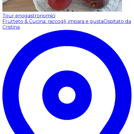
Tour enogastronomici
Frutteto & Cucina: raccogli, impara e gusta
Ospitato da
Cristina