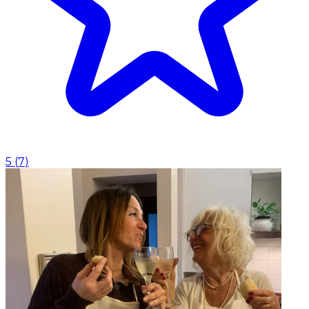
5
(
7
)