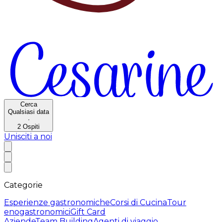
Cerca
Qualsiasi data
·
2
Ospiti
Unisciti a noi
Categorie
Esperienze gastronomiche
Corsi di Cucina
Tour
enogastronomici
Gift Card
Aziende
Team Building
Agenti di viaggio