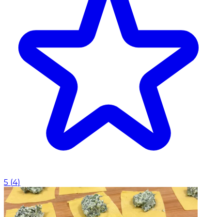
5
(
4
)