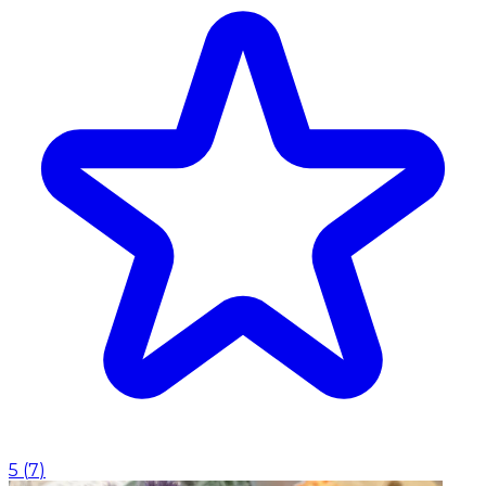
5
(
7
)