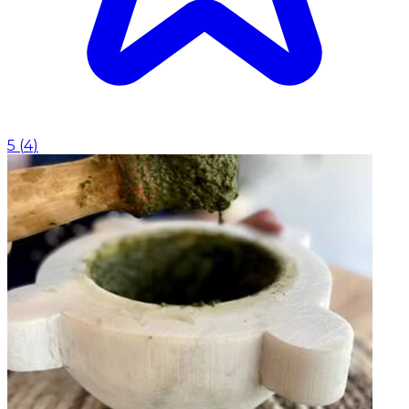
5
(
4
)