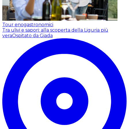
Tour enogastronomici
Tra ulivi e sapori: alla scoperta della Liguria più
vera
Ospitato da Giada