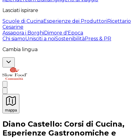
Lasciati ispirare
Scuole di Cucina
Esperienze dei Produttori
Ricettario
Cesarine
Assapora i Borghi
Dimore d'Epoca
Chi siamo
Unisciti a noi
Sostenibilità
Press & PR
Cambia lingua
mappa
Esperienze culinarie indimenticabili: Esperienze gastro
Diano Castello: Corsi di Cucina,
Esperienze Gastronomiche e