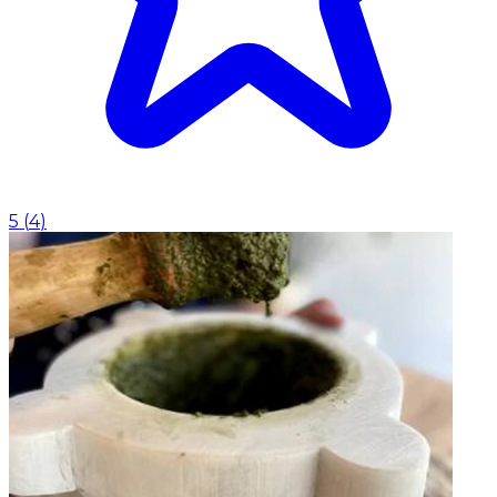
5
(
4
)