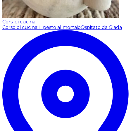
Corsi di cucina
Corso di cucina: il pesto al mortaio
Ospitato da Giada