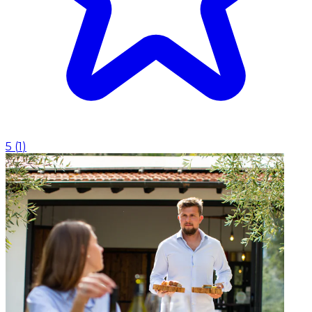
5
(
1
)