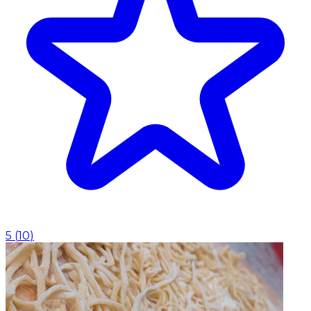
5
(
10
)