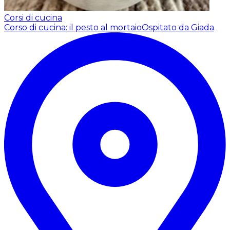
Corsi di cucina
Corso di cucina: il pesto al mortaio
Ospitato da Giada