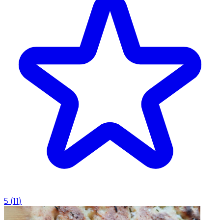
5
(
11
)