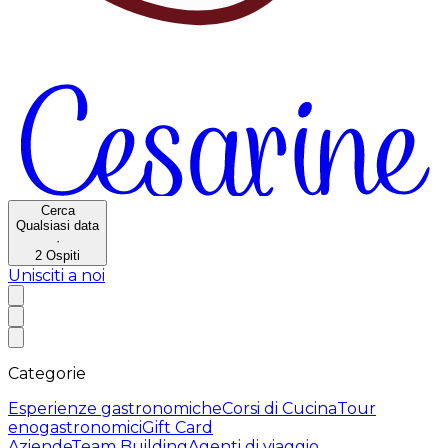
Cerca
Qualsiasi data
·
2
Ospiti
Unisciti a noi
Categorie
Esperienze gastronomiche
Corsi di Cucina
Tour
enogastronomici
Gift Card
Aziende
Team Building
Agenti di viaggio