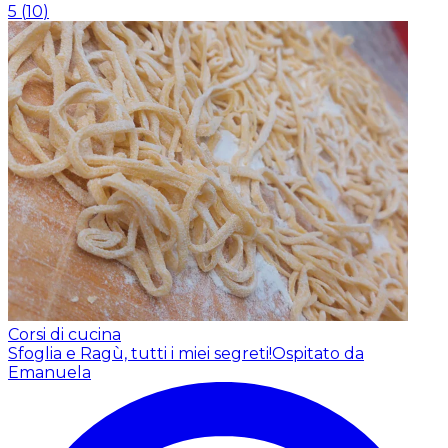
5
(
10
)
Corsi di cucina
Sfoglia e Ragù, tutti i miei segreti!
Ospitato da
Emanuela