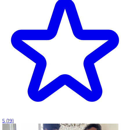
5
(
19
)