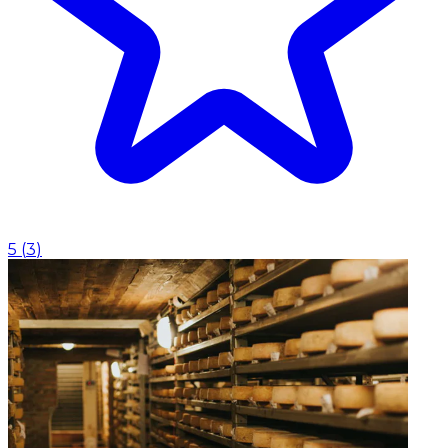
5
(
3
)