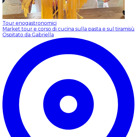
Tour enogastronomici
Market tour e corso di cucina sulla pasta e sul tiramisù
Ospitato da Gabriella