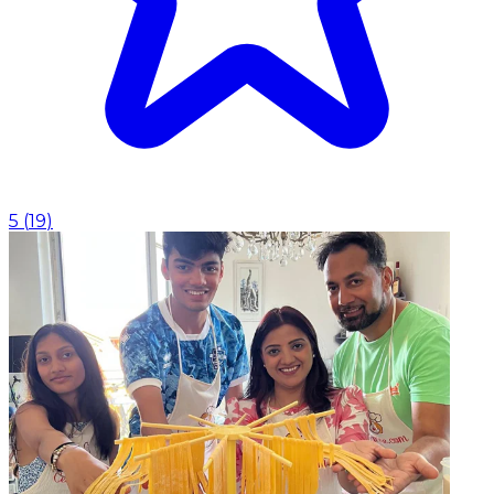
5
(
19
)