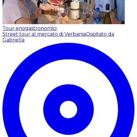
Tour enogastronomici
Street tour al mercato di Verbania
Ospitato da
Gabriella