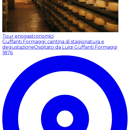
Tour enogastronomici
Guffanti Formaggi: cantina di stagionatura e
degustazione
Ospitato da Luigi Guffanti Formaggi
1876