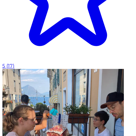
5
(
17
)