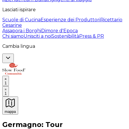
Lasciati ispirare
Scuole di Cucina
Esperienze dei Produttori
Ricettario
Cesarine
Assapora i Borghi
Dimore d'Epoca
Chi siamo
Unisciti a noi
Sostenibilità
Press & PR
Cambia lingua
1
1
mappa
Esperienze culinarie indimenticabili: Esperienze gastro
Germagno: Tour