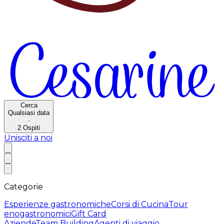
Cerca
Qualsiasi data
·
2
Ospiti
Unisciti a noi
Categorie
Esperienze gastronomiche
Corsi di Cucina
Tour
enogastronomici
Gift Card
Aziende
Team Building
Agenti di viaggio