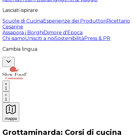
Lasciati ispirare
Scuole di Cucina
Esperienze dei Produttori
Ricettario
Cesarine
Assapora i Borghi
Dimore d'Epoca
Chi siamo
Unisciti a noi
Sostenibilità
Press & PR
Cambia lingua
1
1
mappa
Esperienze culinarie indimenticabili: Esperienze gastro
Grottaminarda: Corsi di cucina