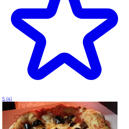
5
(
4
)