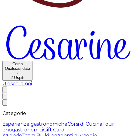
Cerca
Qualsiasi data
·
2
Ospiti
Unisciti a noi
Categorie
Esperienze gastronomiche
Corsi di Cucina
Tour
enogastronomici
Gift Card
Aziende
Team Building
Agenti di viaggio