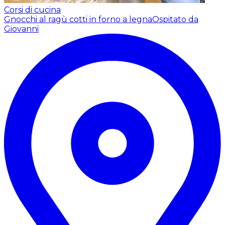
Corsi di cucina
Gnocchi al ragù cotti in forno a legna
Ospitato da
Giovanni