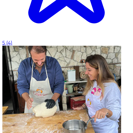
5
(
4
)