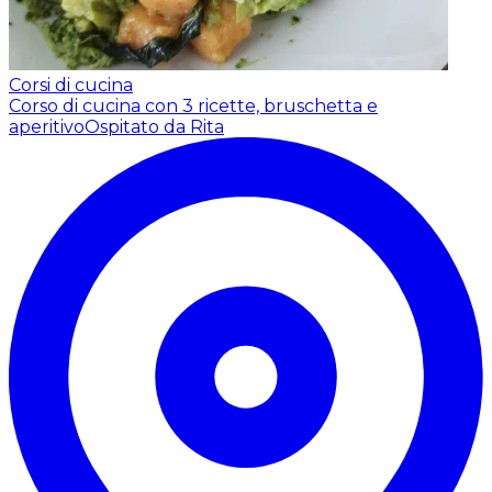
Corsi di cucina
Corso di cucina con 3 ricette, bruschetta e
aperitivo
Ospitato da Rita