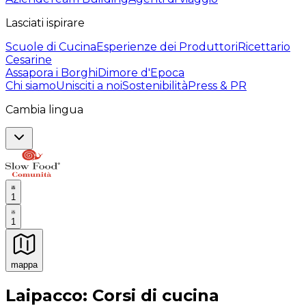
Lasciati ispirare
Scuole di Cucina
Esperienze dei Produttori
Ricettario
Cesarine
Assapora i Borghi
Dimore d'Epoca
Chi siamo
Unisciti a noi
Sostenibilità
Press & PR
Cambia lingua
1
1
mappa
Esperienze culinarie indimenticabili: Esperienze gastro
Laipacco: Corsi di cucina