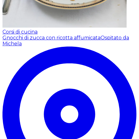
Corsi di cucina
Gnocchi di zucca con ricotta affumicata
Ospitato da
Michela