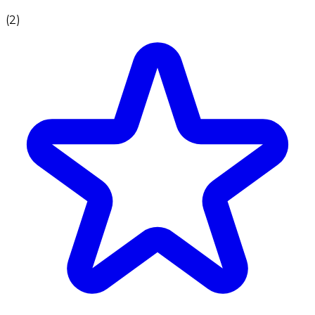
(
2
)