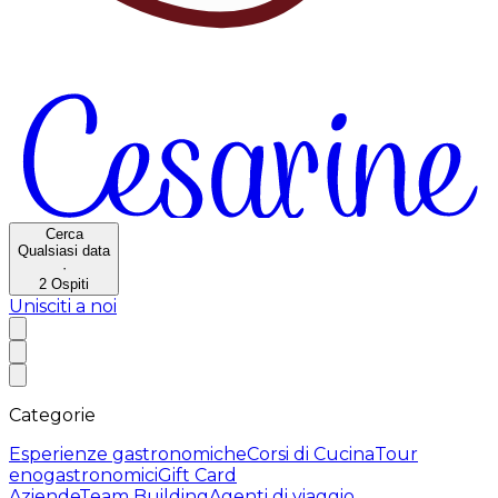
Cerca
Qualsiasi data
·
2
Ospiti
Unisciti a noi
Categorie
Esperienze gastronomiche
Corsi di Cucina
Tour
enogastronomici
Gift Card
Aziende
Team Building
Agenti di viaggio