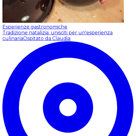
Esperienze gastronomiche
Tradizione natalizia: unisciti per un'esperienza
culinaria
Ospitato da Claudia