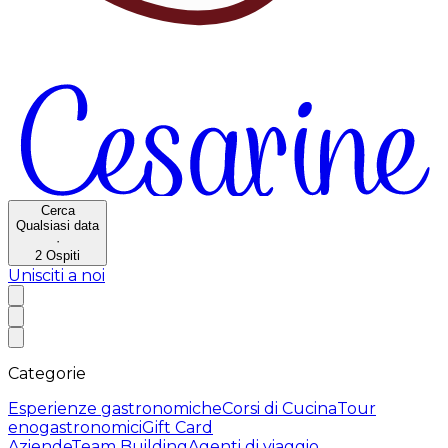
Cerca
Qualsiasi data
·
2
Ospiti
Unisciti a noi
Categorie
Esperienze gastronomiche
Corsi di Cucina
Tour
enogastronomici
Gift Card
Aziende
Team Building
Agenti di viaggio