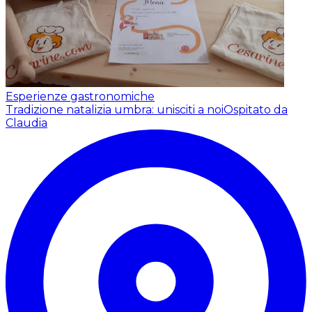
Esperienze gastronomiche
Tradizione natalizia umbra: unisciti a noi
Ospitato da
Claudia