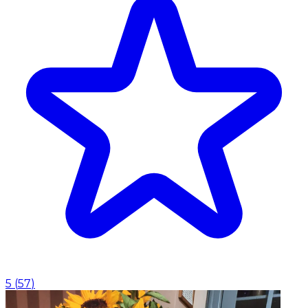
5
(
57
)