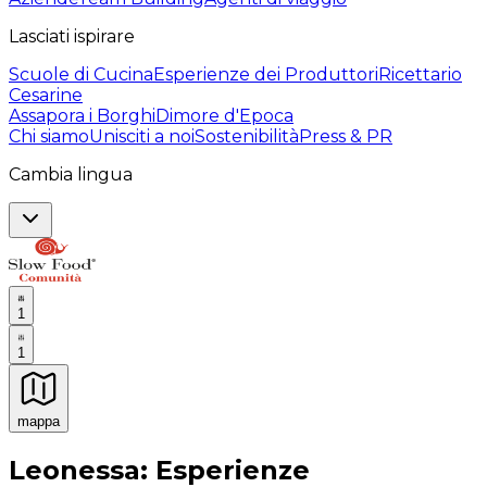
Lasciati ispirare
Scuole di Cucina
Esperienze dei Produttori
Ricettario
Cesarine
Assapora i Borghi
Dimore d'Epoca
Chi siamo
Unisciti a noi
Sostenibilità
Press & PR
Cambia lingua
1
1
mappa
Esperienze culinarie indimenticabili: Esperienze gastro
Leonessa: Esperienze