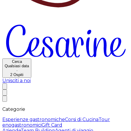
Cerca
Qualsiasi data
·
2
Ospiti
Unisciti a noi
Categorie
Esperienze gastronomiche
Corsi di Cucina
Tour
enogastronomici
Gift Card
Aziende
Team Building
Agenti di viaggio