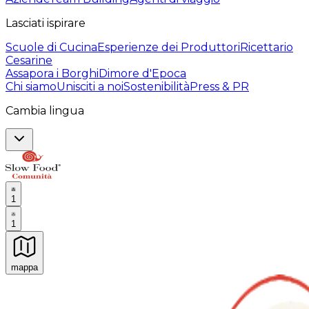
Lasciati ispirare
Scuole di Cucina
Esperienze dei Produttori
Ricettario
Cesarine
Assapora i Borghi
Dimore d'Epoca
Chi siamo
Unisciti a noi
Sostenibilità
Press & PR
Cambia lingua
1
1
mappa
Esperienze culinarie indimenticabili: Esperienze gastro