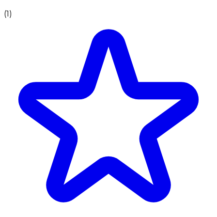
(
1
)