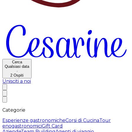
Cerca
Qualsiasi data
·
2
Ospiti
Unisciti a noi
Categorie
Esperienze gastronomiche
Corsi di Cucina
Tour
enogastronomici
Gift Card
Aziende
Team Building
Agenti di viaggio