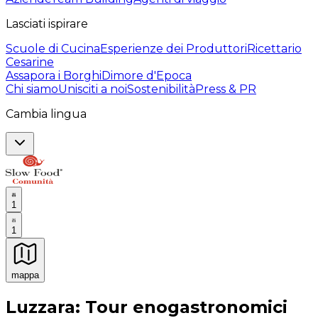
Lasciati ispirare
Scuole di Cucina
Esperienze dei Produttori
Ricettario
Cesarine
Assapora i Borghi
Dimore d'Epoca
Chi siamo
Unisciti a noi
Sostenibilità
Press & PR
Cambia lingua
1
1
mappa
Esperienze culinarie indimenticabili: Esperienze gastro
Luzzara: Tour enogastronomici