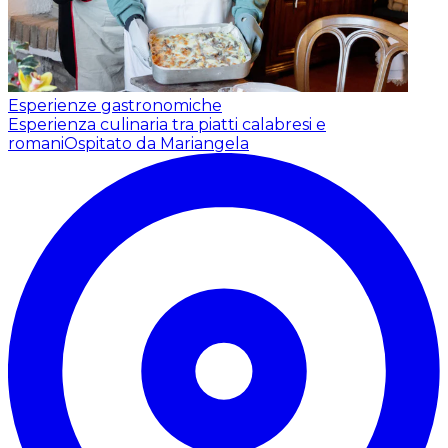
Esperienze gastronomiche
Esperienza culinaria tra piatti calabresi e
romani
Ospitato da Mariangela