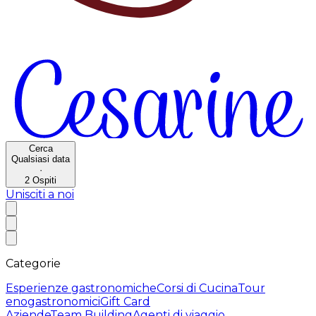
Cerca
Qualsiasi data
·
2
Ospiti
Unisciti a noi
Categorie
Esperienze gastronomiche
Corsi di Cucina
Tour
enogastronomici
Gift Card
Aziende
Team Building
Agenti di viaggio