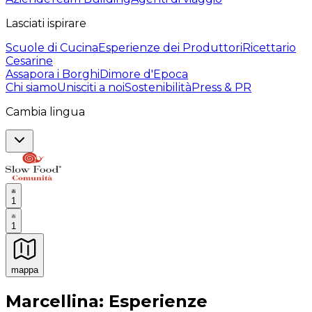
Lasciati ispirare
Scuole di Cucina
Esperienze dei Produttori
Ricettario
Cesarine
Assapora i Borghi
Dimore d'Epoca
Chi siamo
Unisciti a noi
Sostenibilità
Press & PR
Cambia lingua
1
1
mappa
Esperienze culinarie indimenticabili: Esperienze gastro
Marcellina: Esperienze