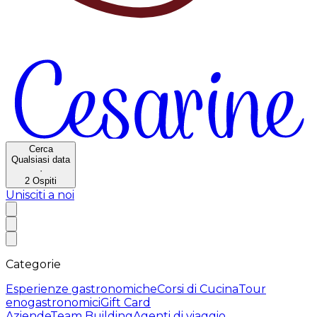
Cerca
Qualsiasi data
·
2
Ospiti
Unisciti a noi
Categorie
Esperienze gastronomiche
Corsi di Cucina
Tour
enogastronomici
Gift Card
Aziende
Team Building
Agenti di viaggio