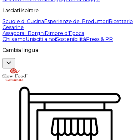
Lasciati ispirare
Scuole di Cucina
Esperienze dei Produttori
Ricettario
Cesarine
Assapora i Borghi
Dimore d'Epoca
Chi siamo
Unisciti a noi
Sostenibilità
Press & PR
Cambia lingua