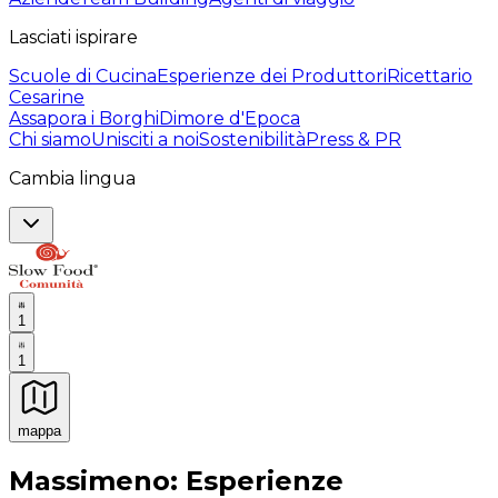
Lasciati ispirare
Scuole di Cucina
Esperienze dei Produttori
Ricettario
Cesarine
Assapora i Borghi
Dimore d'Epoca
Chi siamo
Unisciti a noi
Sostenibilità
Press & PR
Cambia lingua
1
1
mappa
Esperienze culinarie indimenticabili: Esperienze gastro
Massimeno: Esperienze