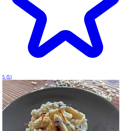
5
(
5
)