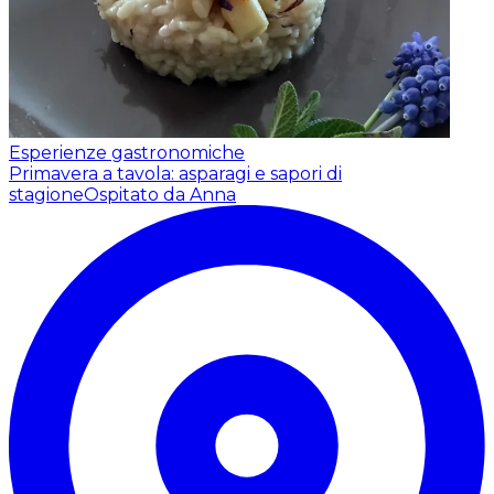
Esperienze gastronomiche
Primavera a tavola: asparagi e sapori di
stagione
Ospitato da Anna