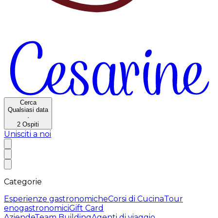
Cerca
Qualsiasi data
·
2
Ospiti
Unisciti a noi
Categorie
Esperienze gastronomiche
Corsi di Cucina
Tour
enogastronomici
Gift Card
Aziende
Team Building
Agenti di viaggio