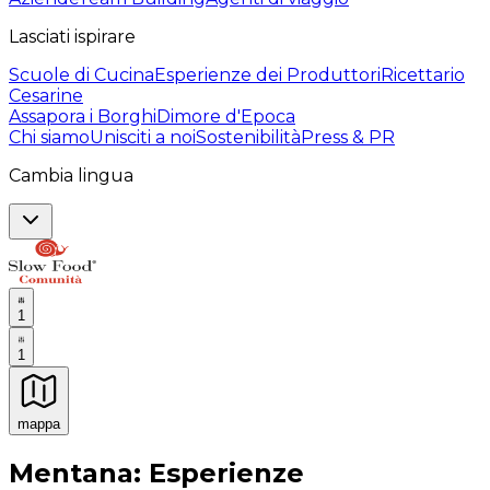
Lasciati ispirare
Scuole di Cucina
Esperienze dei Produttori
Ricettario
Cesarine
Assapora i Borghi
Dimore d'Epoca
Chi siamo
Unisciti a noi
Sostenibilità
Press & PR
Cambia lingua
1
1
mappa
Esperienze culinarie indimenticabili: Esperienze gastro
Mentana: Esperienze