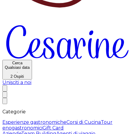
Cerca
Qualsiasi data
·
2
Ospiti
Unisciti a noi
Categorie
Esperienze gastronomiche
Corsi di Cucina
Tour
enogastronomici
Gift Card
Aziende
Team Building
Agenti di viaggio