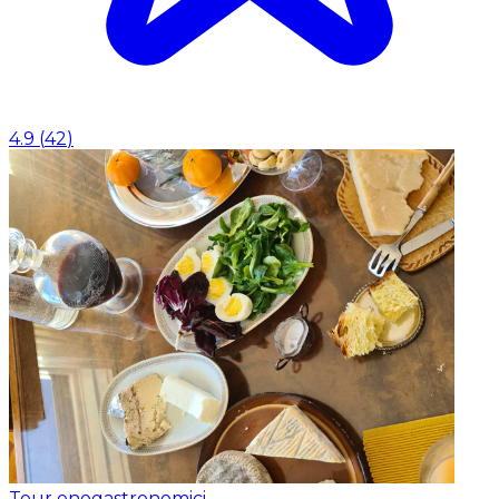
4.9
(
42
)
Tour enogastronomici