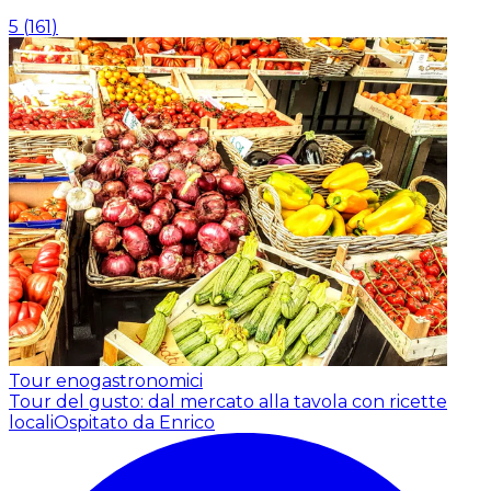
5
(
161
)
Tour enogastronomici
Tour del gusto: dal mercato alla tavola con ricette
locali
Ospitato da Enrico