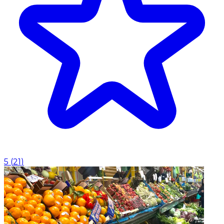
5
(
21
)