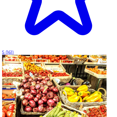
5
(
161
)