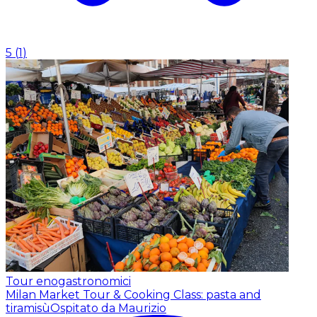
5
(
1
)
Tour enogastronomici
Milan Market Tour & Cooking Class: pasta and
tiramisù
Ospitato da Maurizio