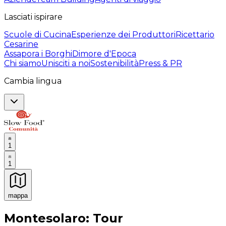
Lasciati ispirare
Scuole di Cucina
Esperienze dei Produttori
Ricettario
Cesarine
Assapora i Borghi
Dimore d'Epoca
Chi siamo
Unisciti a noi
Sostenibilità
Press & PR
Cambia lingua
1
1
mappa
Esperienze culinarie indimenticabili: Esperienze gastro
Montesolaro: Tour