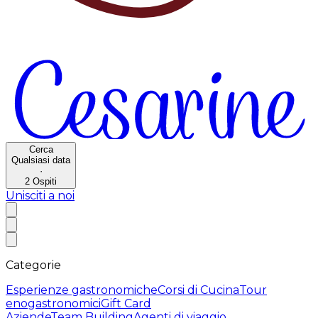
Cerca
Qualsiasi data
·
2
Ospiti
Unisciti a noi
Categorie
Esperienze gastronomiche
Corsi di Cucina
Tour
enogastronomici
Gift Card
Aziende
Team Building
Agenti di viaggio