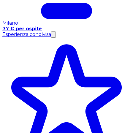
Milano
77 € per ospite
Esperienza condivisa