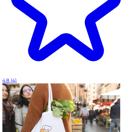
4.8
(
4
)