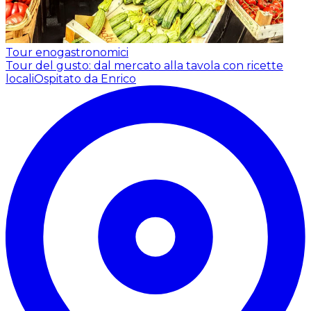
Tour enogastronomici
Tour del gusto: dal mercato alla tavola con ricette
locali
Ospitato da Enrico