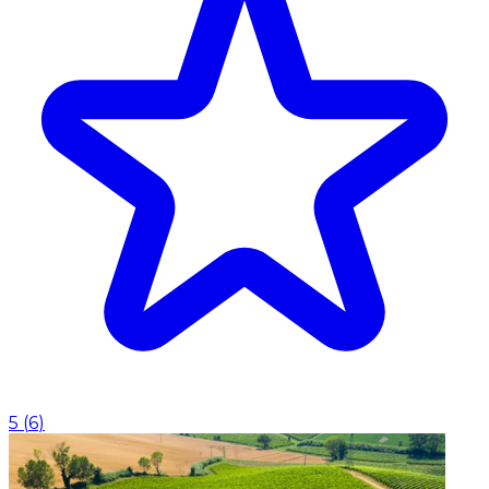
5
(
6
)