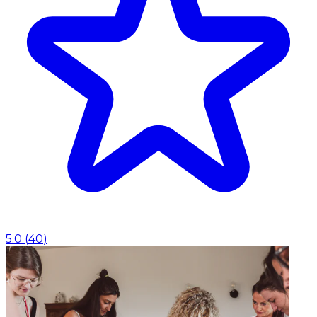
5.0
(
40
)