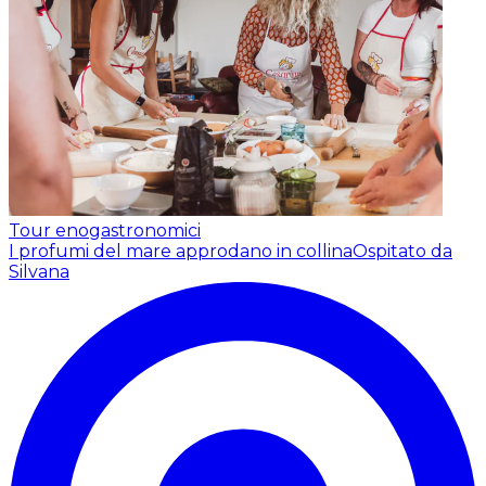
Tour enogastronomici
I profumi del mare approdano in collina
Ospitato da
Silvana