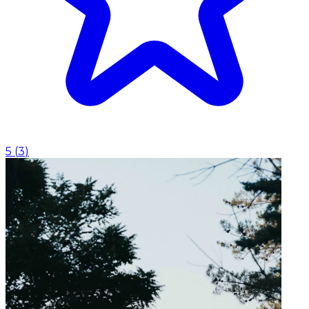
5
(
3
)