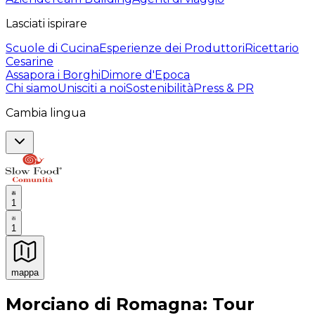
Lasciati ispirare
Scuole di Cucina
Esperienze dei Produttori
Ricettario
Cesarine
Assapora i Borghi
Dimore d'Epoca
Chi siamo
Unisciti a noi
Sostenibilità
Press & PR
Cambia lingua
1
1
mappa
Esperienze culinarie indimenticabili: Esperienze gastro
Morciano di Romagna: Tour