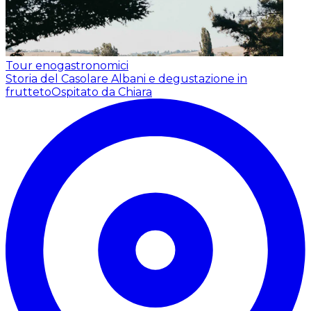
Tour enogastronomici
Storia del Casolare Albani e degustazione in
frutteto
Ospitato da Chiara