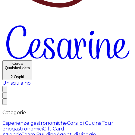
Cerca
Qualsiasi data
·
2
Ospiti
Unisciti a noi
Categorie
Esperienze gastronomiche
Corsi di Cucina
Tour
enogastronomici
Gift Card
Aziende
Team Building
Agenti di viaggio