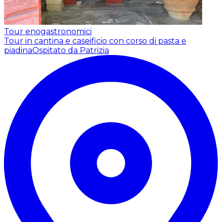
Tour enogastronomici
Tour in cantina e caseificio con corso di pasta e
piadina
Ospitato da Patrizia