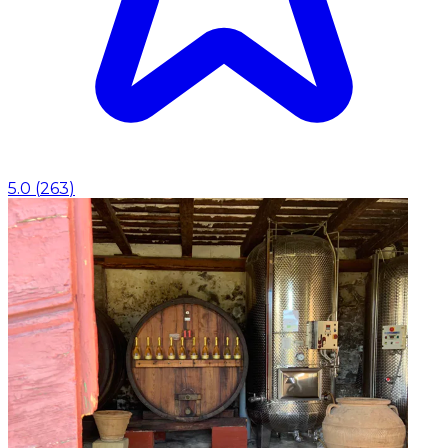
5.0
(
263
)