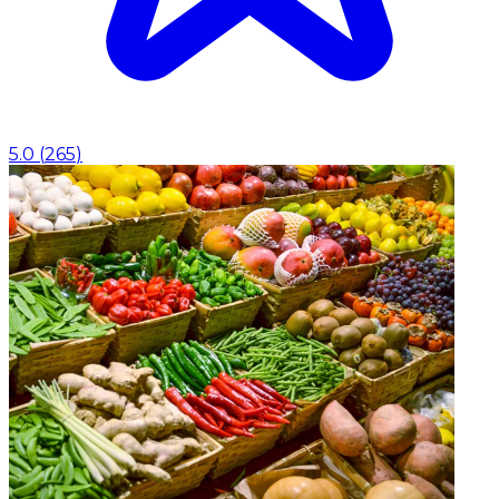
5.0
(
265
)