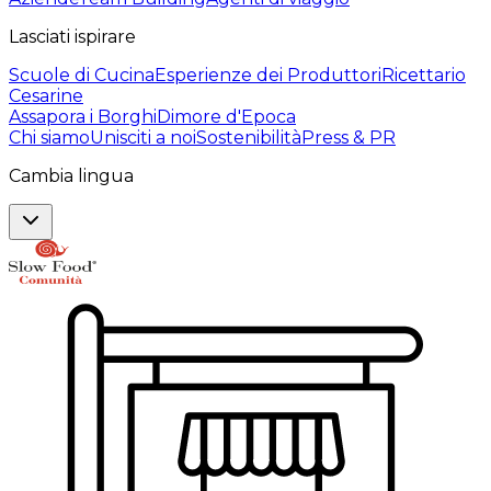
Lasciati ispirare
Scuole di Cucina
Esperienze dei Produttori
Ricettario
Cesarine
Assapora i Borghi
Dimore d'Epoca
Chi siamo
Unisciti a noi
Sostenibilità
Press & PR
Cambia lingua