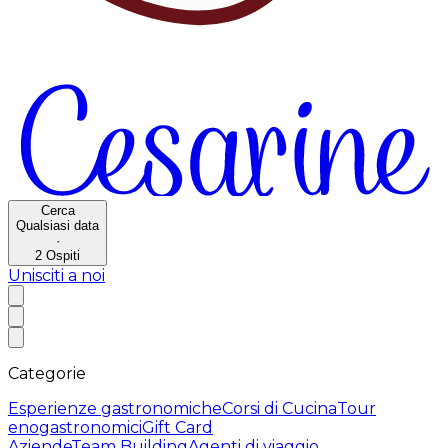
Cerca
Qualsiasi data
·
2
Ospiti
Unisciti a noi
Categorie
Esperienze gastronomiche
Corsi di Cucina
Tour
enogastronomici
Gift Card
Aziende
Team Building
Agenti di viaggio