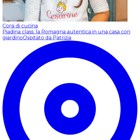
Corsi di cucina
Piadina class: la Romagna autentica in una casa con
giardino
Ospitato da Patrizia