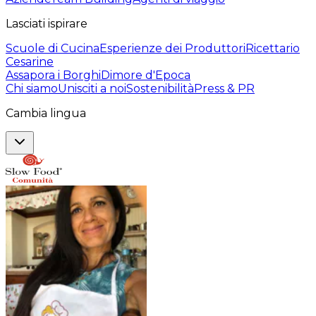
Lasciati ispirare
Scuole di Cucina
Esperienze dei Produttori
Ricettario
Cesarine
Assapora i Borghi
Dimore d'Epoca
Chi siamo
Unisciti a noi
Sostenibilità
Press & PR
Cambia lingua