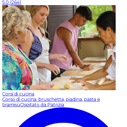
5.0
(
264
)
Corsi di cucina
Corso di cucina: bruschetta, piadina, pasta e
tiramisù
Ospitato da Patrizia