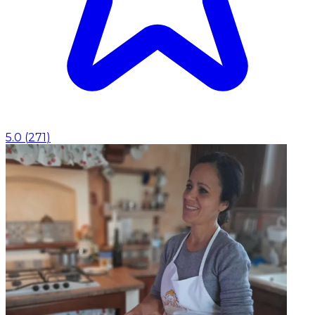
5.0
(
271
)