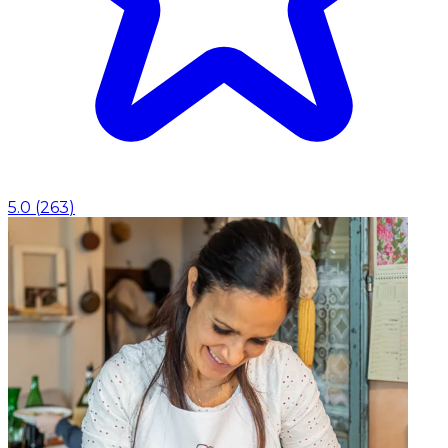
5.0
(
263
)