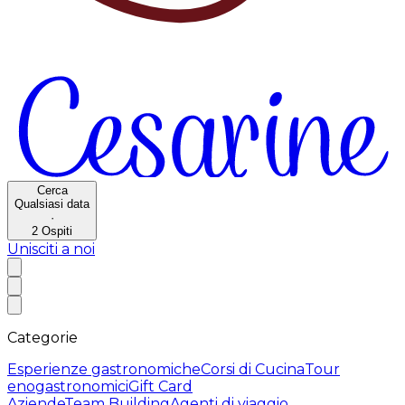
Cerca
Qualsiasi data
·
2
Ospiti
Unisciti a noi
Categorie
Esperienze gastronomiche
Corsi di Cucina
Tour
enogastronomici
Gift Card
Aziende
Team Building
Agenti di viaggio