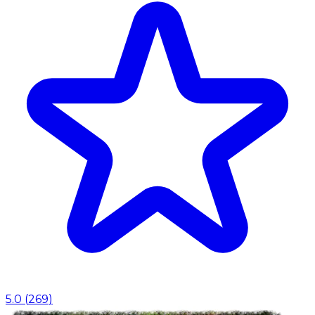
5.0
(
269
)