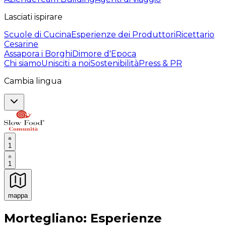
Lasciati ispirare
Scuole di Cucina
Esperienze dei Produttori
Ricettario
Cesarine
Assapora i Borghi
Dimore d'Epoca
Chi siamo
Unisciti a noi
Sostenibilità
Press & PR
Cambia lingua
1
1
mappa
Esperienze culinarie indimenticabili: Esperienze gastro
Mortegliano: Esperienze