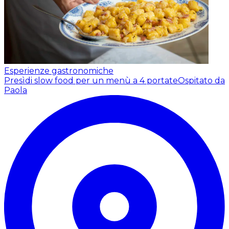
Esperienze gastronomiche
Presìdi slow food per un menù a 4 portate
Ospitato da
Paola