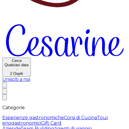
Cerca
Qualsiasi data
·
2
Ospiti
Unisciti a noi
Categorie
Esperienze gastronomiche
Corsi di Cucina
Tour
enogastronomici
Gift Card
Aziende
Team Building
Agenti di viaggio