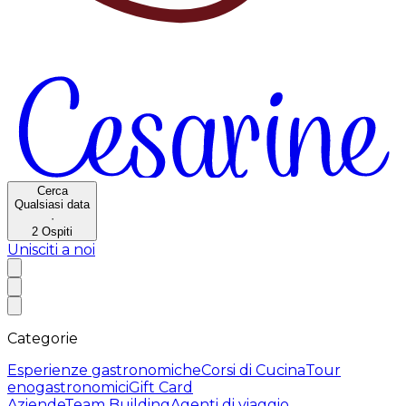
Cerca
Qualsiasi data
·
2
Ospiti
Unisciti a noi
Categorie
Esperienze gastronomiche
Corsi di Cucina
Tour
enogastronomici
Gift Card
Aziende
Team Building
Agenti di viaggio