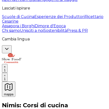
Lasciati ispirare
Scuole di Cucina
Esperienze dei Produttori
Ricettario
Cesarine
Assapora i Borghi
Dimore d'Epoca
Chi siamo
Unisciti a noi
Sostenibilità
Press & PR
Cambia lingua
1
1
mappa
Esperienze culinarie indimenticabili: Esperienze gastro
Nimis: Corsi di cucina