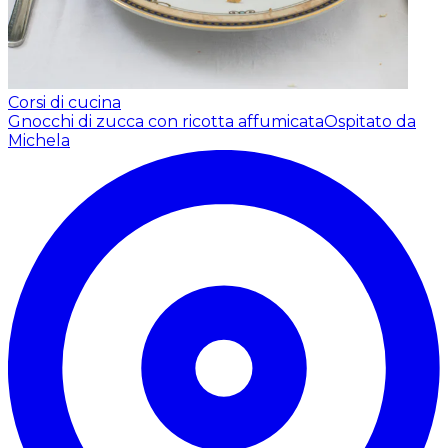
Corsi di cucina
Gnocchi di zucca con ricotta affumicata
Ospitato da
Michela