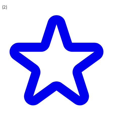
(
2
)