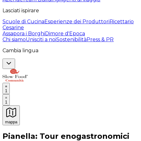
Lasciati ispirare
Scuole di Cucina
Esperienze dei Produttori
Ricettario
Cesarine
Assapora i Borghi
Dimore d'Epoca
Chi siamo
Unisciti a noi
Sostenibilità
Press & PR
Cambia lingua
1
1
mappa
Esperienze culinarie indimenticabili: Esperienze gastro
Pianella: Tour enogastronomici