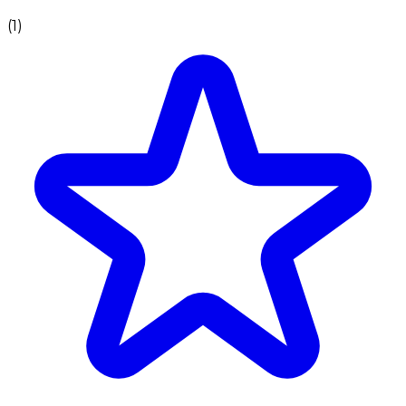
(
1
)