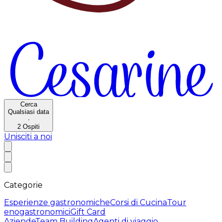
Cerca
Qualsiasi data
·
2
Ospiti
Unisciti a noi
Categorie
Esperienze gastronomiche
Corsi di Cucina
Tour
enogastronomici
Gift Card
Aziende
Team Building
Agenti di viaggio