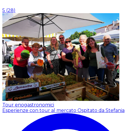
5
(
28
)
Tour enogastronomici
Esperienze con tour al mercato
Ospitato da Stefania