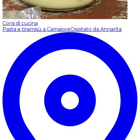
Corsi di cucina
Pasta e tiramisù a Camaiore
Ospitato da Annarita