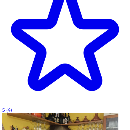
5
(
4
)