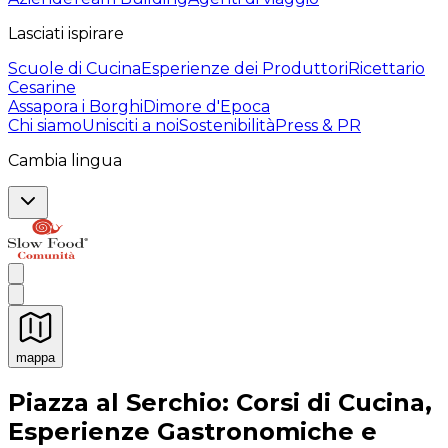
Lasciati ispirare
Scuole di Cucina
Esperienze dei Produttori
Ricettario
Cesarine
Assapora i Borghi
Dimore d'Epoca
Chi siamo
Unisciti a noi
Sostenibilità
Press & PR
Cambia lingua
mappa
Esperienze culinarie indimenticabili: Esperienze gastro
Piazza al Serchio: Corsi di Cucina,
Esperienze Gastronomiche e