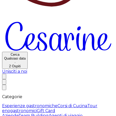
Cerca
Qualsiasi data
·
2
Ospiti
Unisciti a noi
Categorie
Esperienze gastronomiche
Corsi di Cucina
Tour
enogastronomici
Gift Card
Aziende
Team Building
Agenti di viaggio