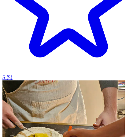
5
(
5
)