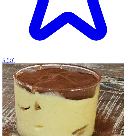
5
(
10
)