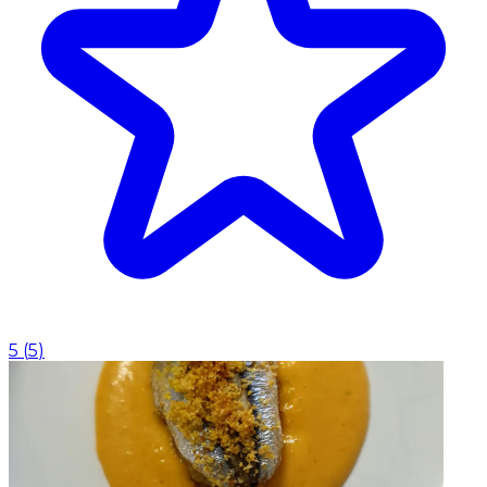
5
(
5
)