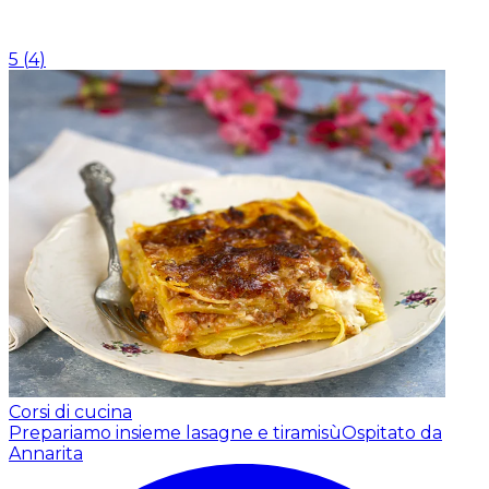
5
(
4
)
Corsi di cucina
Prepariamo insieme lasagne e tiramisù
Ospitato da
Annarita