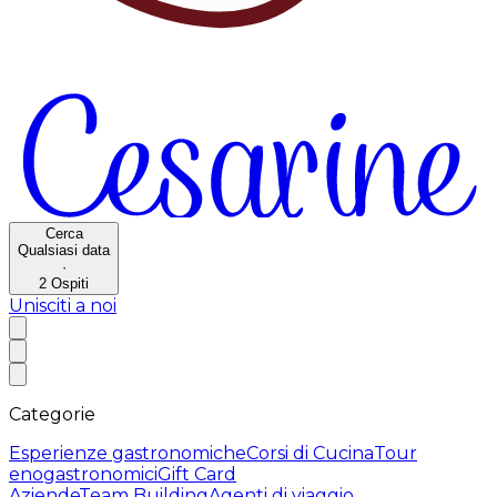
Cerca
Qualsiasi data
·
2
Ospiti
Unisciti a noi
Categorie
Esperienze gastronomiche
Corsi di Cucina
Tour
enogastronomici
Gift Card
Aziende
Team Building
Agenti di viaggio