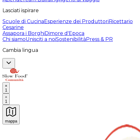
Lasciati ispirare
Scuole di Cucina
Esperienze dei Produttori
Ricettario
Cesarine
Assapora i Borghi
Dimore d'Epoca
Chi siamo
Unisciti a noi
Sostenibilità
Press & PR
Cambia lingua
1
1
mappa
Esperienze culinarie indimenticabili: Esperienze gastro