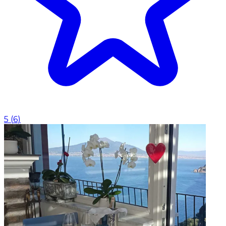
5
(
6
)