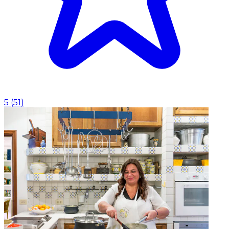
5
(
51
)