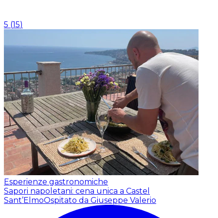
5
(
15
)
Esperienze gastronomiche
Sapori napoletani: cena unica a Castel
Sant’Elmo
Ospitato da Giuseppe Valerio