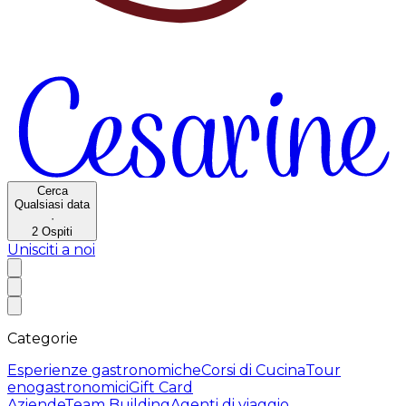
Cerca
Qualsiasi data
·
2
Ospiti
Unisciti a noi
Categorie
Esperienze gastronomiche
Corsi di Cucina
Tour
enogastronomici
Gift Card
Aziende
Team Building
Agenti di viaggio