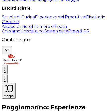
Lasciati ispirare
Scuole di Cucina
Esperienze dei Produttori
Ricettario
Cesarine
Assapora i Borghi
Dimore d'Epoca
Chi siamo
Unisciti a noi
Sostenibilità
Press & PR
Cambia lingua
1
1
mappa
Esperienze culinarie indimenticabili: Esperienze gastro
Poggiomarino: Esperienze