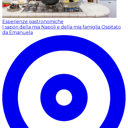
Esperienze gastronomiche
I sapori della mia Napoli e della mia famiglia
Ospitato
da Emanuela