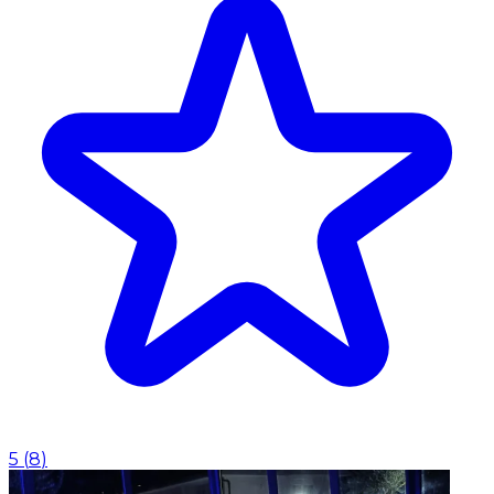
5
(
8
)