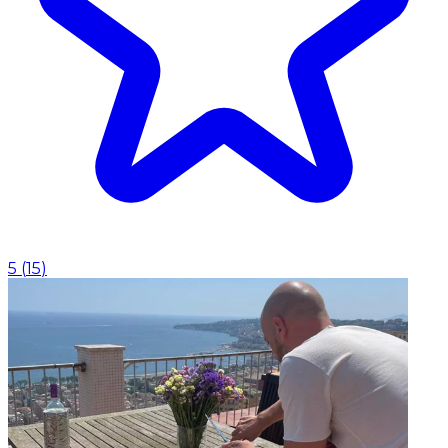
5
(
15
)