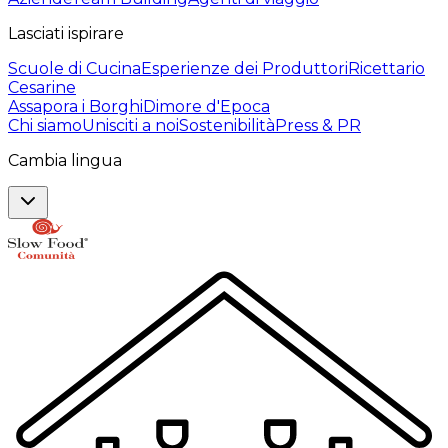
Lasciati ispirare
Scuole di Cucina
Esperienze dei Produttori
Ricettario
Cesarine
Assapora i Borghi
Dimore d'Epoca
Chi siamo
Unisciti a noi
Sostenibilità
Press & PR
Cambia lingua