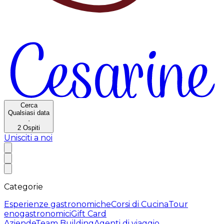
Cerca
Qualsiasi data
·
2
Ospiti
Unisciti a noi
Categorie
Esperienze gastronomiche
Corsi di Cucina
Tour
enogastronomici
Gift Card
Aziende
Team Building
Agenti di viaggio