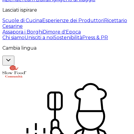
Lasciati ispirare
Scuole di Cucina
Esperienze dei Produttori
Ricettario
Cesarine
Assapora i Borghi
Dimore d'Epoca
Chi siamo
Unisciti a noi
Sostenibilità
Press & PR
Cambia lingua