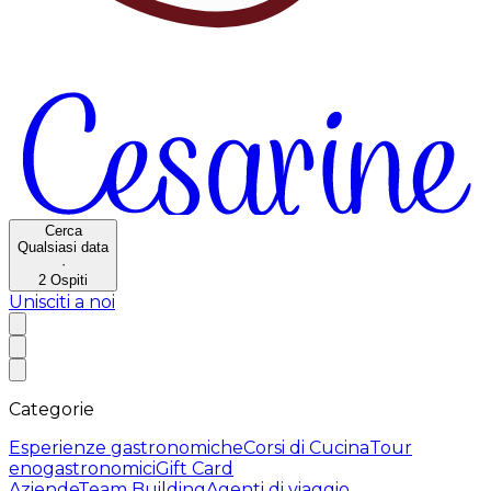
Cerca
Qualsiasi data
·
2
Ospiti
Unisciti a noi
Categorie
Esperienze gastronomiche
Corsi di Cucina
Tour
enogastronomici
Gift Card
Aziende
Team Building
Agenti di viaggio