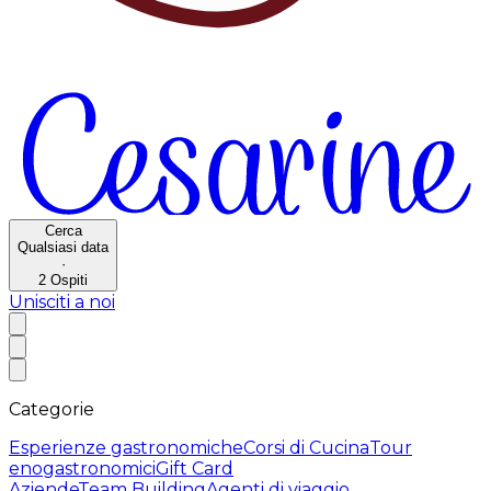
Cerca
Qualsiasi data
·
2
Ospiti
Unisciti a noi
Categorie
Esperienze gastronomiche
Corsi di Cucina
Tour
enogastronomici
Gift Card
Aziende
Team Building
Agenti di viaggio