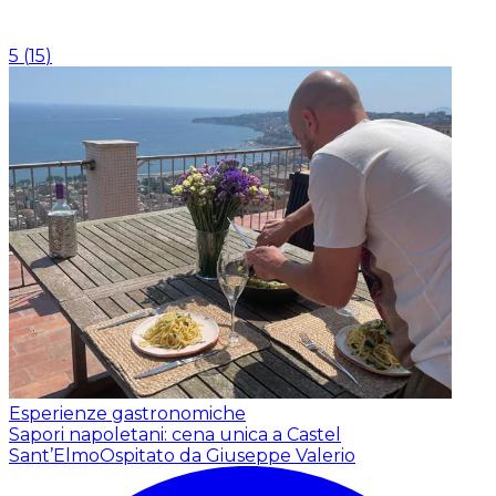
5
(
15
)
Esperienze gastronomiche
Sapori napoletani: cena unica a Castel
Sant’Elmo
Ospitato da Giuseppe Valerio