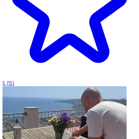
5
(
15
)