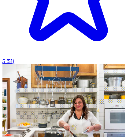
5
(
51
)