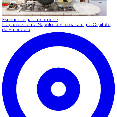
Esperienze gastronomiche
I sapori della mia Napoli e della mia famiglia
Ospitato
da Emanuela