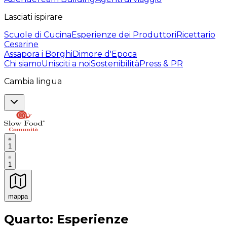
Lasciati ispirare
Scuole di Cucina
Esperienze dei Produttori
Ricettario
Cesarine
Assapora i Borghi
Dimore d'Epoca
Chi siamo
Unisciti a noi
Sostenibilità
Press & PR
Cambia lingua
1
1
mappa
Esperienze culinarie indimenticabili: Esperienze gastro
Quarto: Esperienze