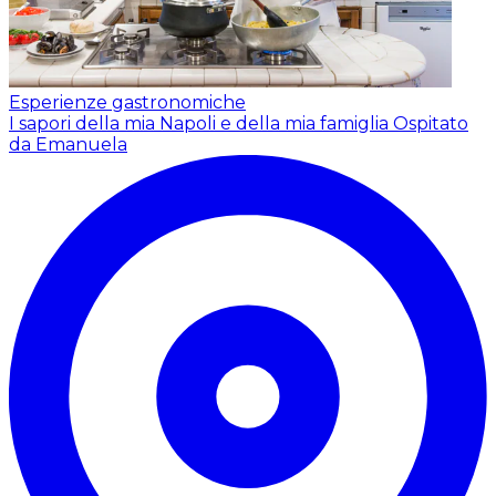
Esperienze gastronomiche
I sapori della mia Napoli e della mia famiglia
Ospitato
da Emanuela