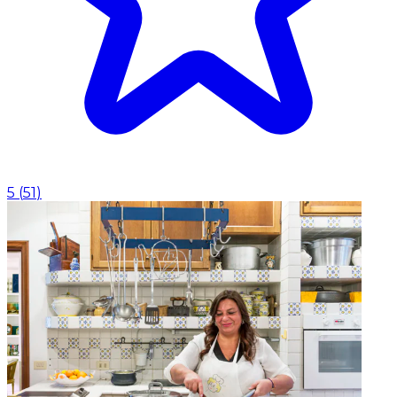
5
(
51
)