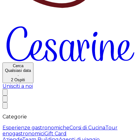
Cerca
Qualsiasi data
·
2
Ospiti
Unisciti a noi
Categorie
Esperienze gastronomiche
Corsi di Cucina
Tour
enogastronomici
Gift Card
Aziende
Team Building
Agenti di viaggio