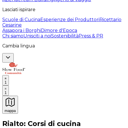
Lasciati ispirare
Scuole di Cucina
Esperienze dei Produttori
Ricettario
Cesarine
Assapora i Borghi
Dimore d'Epoca
Chi siamo
Unisciti a noi
Sostenibilità
Press & PR
Cambia lingua
1
1
mappa
Esperienze culinarie indimenticabili: Esperienze gastro
Rialto: Corsi di cucina