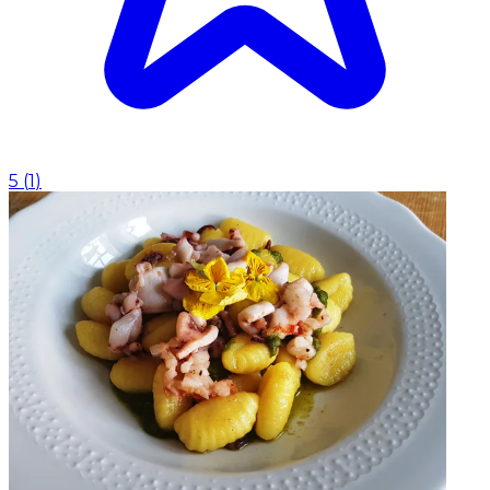
5
(
1
)