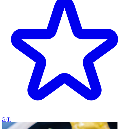
5
(
1
)