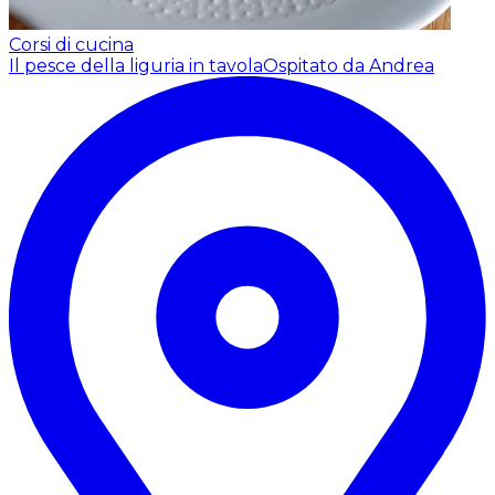
Corsi di cucina
Il pesce della liguria in tavola
Ospitato da Andrea