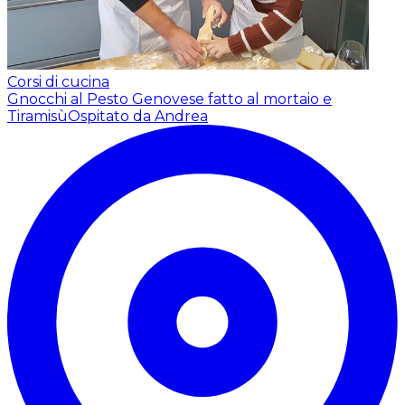
Corsi di cucina
Gnocchi al Pesto Genovese fatto al mortaio e
Tiramisù
Ospitato da Andrea