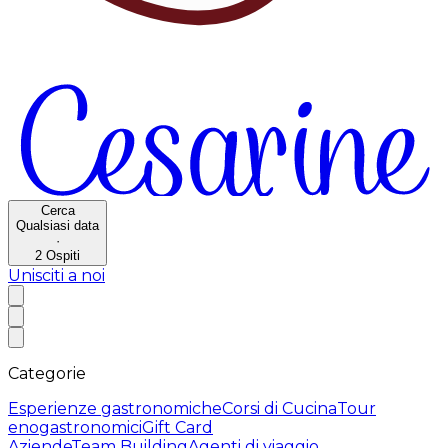
Cerca
Qualsiasi data
·
2
Ospiti
Unisciti a noi
Categorie
Esperienze gastronomiche
Corsi di Cucina
Tour
enogastronomici
Gift Card
Aziende
Team Building
Agenti di viaggio