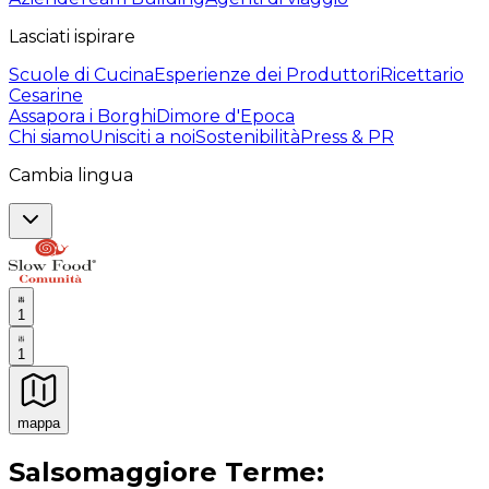
Lasciati ispirare
Scuole di Cucina
Esperienze dei Produttori
Ricettario
Cesarine
Assapora i Borghi
Dimore d'Epoca
Chi siamo
Unisciti a noi
Sostenibilità
Press & PR
Cambia lingua
1
1
mappa
Esperienze culinarie indimenticabili: Esperienze gastro
Salsomaggiore Terme: