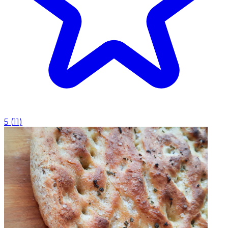
5
(
11
)