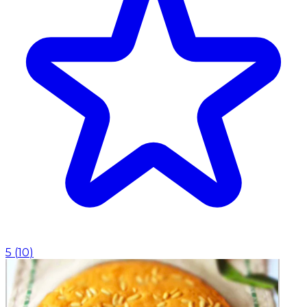
5
(
10
)