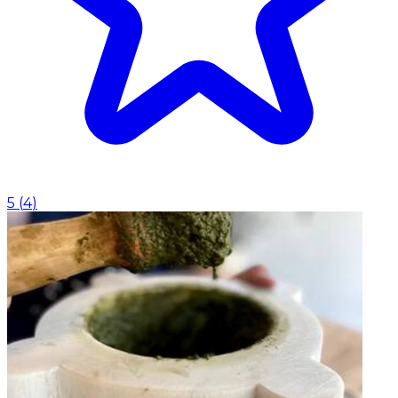
5
(
4
)