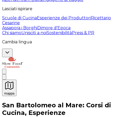
Lasciati ispirare
Scuole di Cucina
Esperienze dei Produttori
Ricettario
Cesarine
Assapora i Borghi
Dimore d'Epoca
Chi siamo
Unisciti a noi
Sostenibilità
Press & PR
Cambia lingua
mappa
Esperienze culinarie indimenticabili: Esperienze gastro
San Bartolomeo al Mare: Corsi di
Cucina, Esperienze