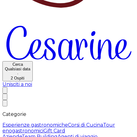
Cerca
Qualsiasi data
·
2
Ospiti
Unisciti a noi
Categorie
Esperienze gastronomiche
Corsi di Cucina
Tour
enogastronomici
Gift Card
Aziende
Team Building
Agenti di viaggio