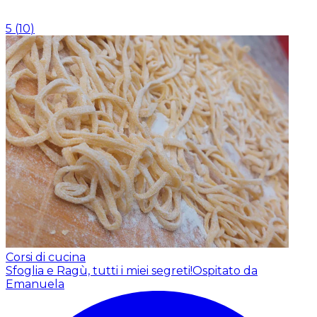
5
(
10
)
Corsi di cucina
Sfoglia e Ragù, tutti i miei segreti!
Ospitato da
Emanuela