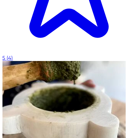
5
(
4
)