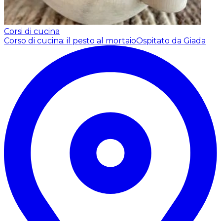
Corsi di cucina
Corso di cucina: il pesto al mortaio
Ospitato da Giada