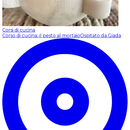
Corsi di cucina
Corso di cucina: il pesto al mortaio
Ospitato da Giada