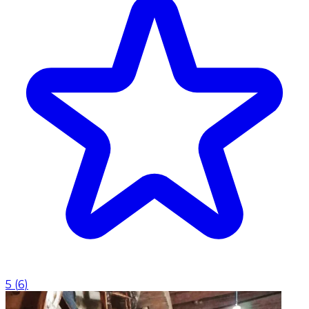
5
(
6
)