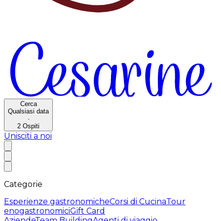
Cerca
Qualsiasi data
·
2
Ospiti
Unisciti a noi
Categorie
Esperienze gastronomiche
Corsi di Cucina
Tour
enogastronomici
Gift Card
Aziende
Team Building
Agenti di viaggio