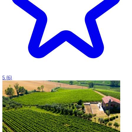
5
(
6
)