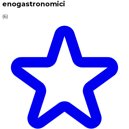
enogastronomici
(
6
)