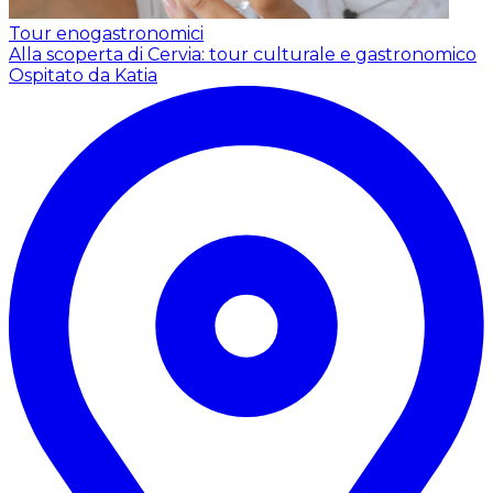
Tour enogastronomici
Alla scoperta di Cervia: tour culturale e gastronomico
Ospitato da Katia