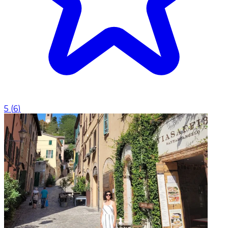
5
(
6
)