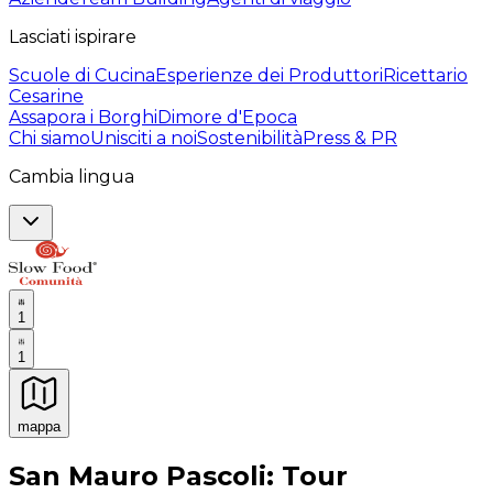
Lasciati ispirare
Scuole di Cucina
Esperienze dei Produttori
Ricettario
Cesarine
Assapora i Borghi
Dimore d'Epoca
Chi siamo
Unisciti a noi
Sostenibilità
Press & PR
Cambia lingua
1
1
mappa
Esperienze culinarie indimenticabili: Esperienze gastro
San Mauro Pascoli: Tour