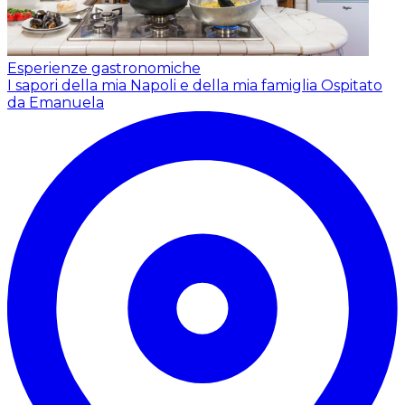
Esperienze gastronomiche
I sapori della mia Napoli e della mia famiglia
Ospitato
da Emanuela