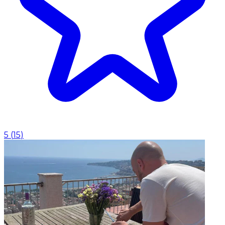
5
(
15
)