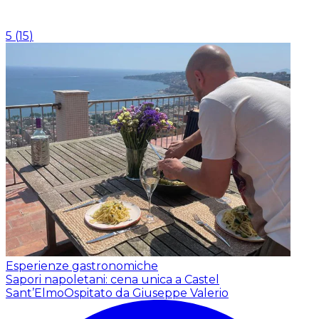
5
(
15
)
Esperienze gastronomiche
Sapori napoletani: cena unica a Castel
Sant’Elmo
Ospitato da Giuseppe Valerio