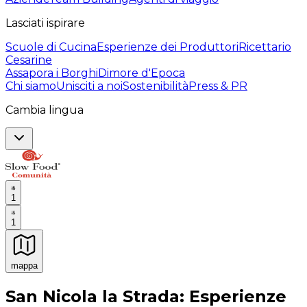
Lasciati ispirare
Scuole di Cucina
Esperienze dei Produttori
Ricettario
Cesarine
Assapora i Borghi
Dimore d'Epoca
Chi siamo
Unisciti a noi
Sostenibilità
Press & PR
Cambia lingua
1
1
mappa
Esperienze culinarie indimenticabili: Esperienze gastro
San Nicola la Strada: Esperienze