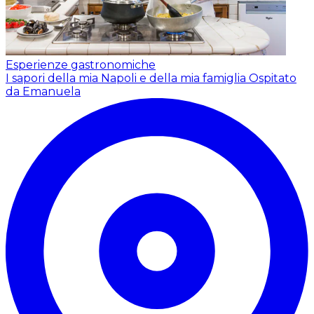
Esperienze gastronomiche
I sapori della mia Napoli e della mia famiglia
Ospitato
da Emanuela