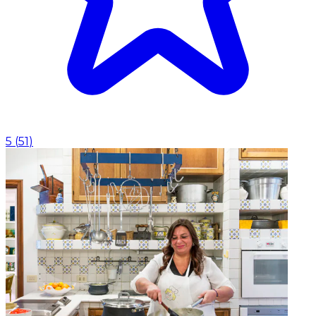
5
(
51
)