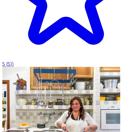
5
(
51
)