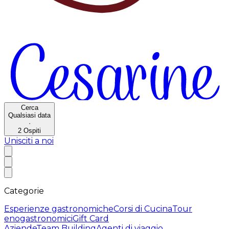
Cerca
Qualsiasi data
·
2
Ospiti
Unisciti a noi
Categorie
Esperienze gastronomiche
Corsi di Cucina
Tour
enogastronomici
Gift Card
Aziende
Team Building
Agenti di viaggio