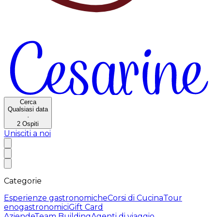
Cerca
Qualsiasi data
·
2
Ospiti
Unisciti a noi
Categorie
Esperienze gastronomiche
Corsi di Cucina
Tour
enogastronomici
Gift Card
Aziende
Team Building
Agenti di viaggio