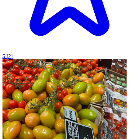
5
(
2
)