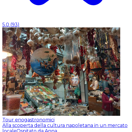
5.0
(
93
)
Tour enogastronomici
Alla scoperta della cultura napoletana in un mercato
locale
Ospitato da Anna