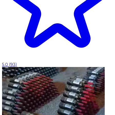
5.0
(
93
)