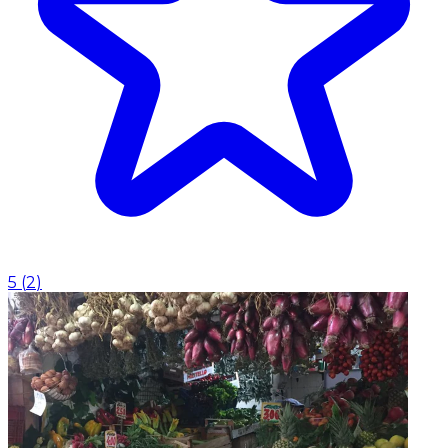
5
(
2
)