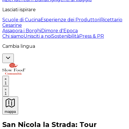
Lasciati ispirare
Scuole di Cucina
Esperienze dei Produttori
Ricettario
Cesarine
Assapora i Borghi
Dimore d'Epoca
Chi siamo
Unisciti a noi
Sostenibilità
Press & PR
Cambia lingua
1
1
mappa
Esperienze culinarie indimenticabili: Esperienze gastro
San Nicola la Strada: Tour