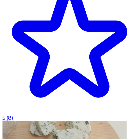
5
(
8
)