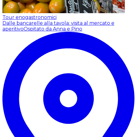
Tour enogastronomici
Dalle bancarelle alla tavola: visita al mercato e
aperitivo
Ospitato da Anna e Pino