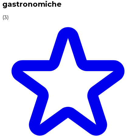
gastronomiche
(
3
)