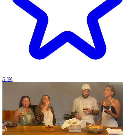
5
(
9
)