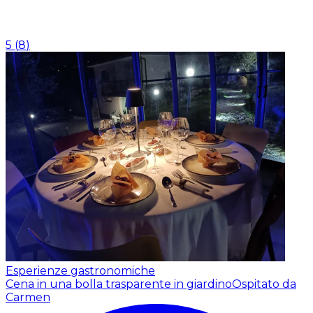
5
(
8
)
Esperienze gastronomiche
Cena in una bolla trasparente in giardino
Ospitato da
Carmen