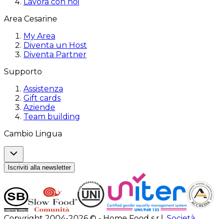
Lavora con noi
Area Cesarine
My Area
Diventa un Host
Diventa Partner
Supporto
Assistenza
Gift cards
Aziende
Team building
Cambio Lingua
Iscriviti alla newsletter
Copyright 2004-2026 © - Home Food s.r.l.
Società