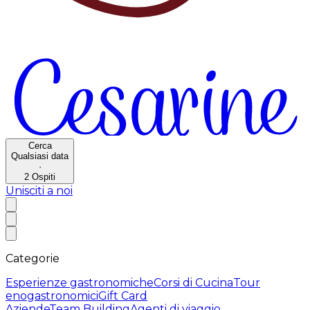
Cerca
Qualsiasi data
·
2
Ospiti
Unisciti a noi
Categorie
Esperienze gastronomiche
Corsi di Cucina
Tour
enogastronomici
Gift Card
Aziende
Team Building
Agenti di viaggio