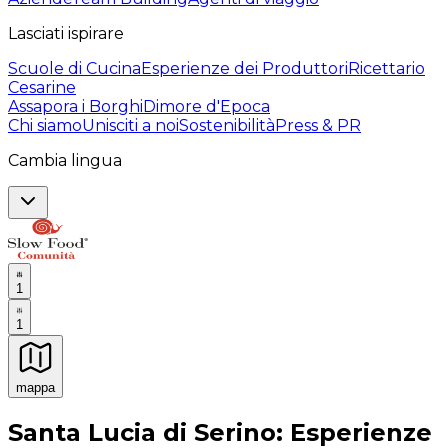
Lasciati ispirare
Scuole di Cucina
Esperienze dei Produttori
Ricettario
Cesarine
Assapora i Borghi
Dimore d'Epoca
Chi siamo
Unisciti a noi
Sostenibilità
Press & PR
Cambia lingua
1
1
mappa
Esperienze culinarie indimenticabili: Esperienze gastro
Santa Lucia di Serino: Esperienze