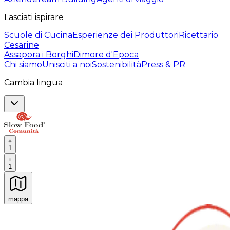
Lasciati ispirare
Scuole di Cucina
Esperienze dei Produttori
Ricettario
Cesarine
Assapora i Borghi
Dimore d'Epoca
Chi siamo
Unisciti a noi
Sostenibilità
Press & PR
Cambia lingua
1
1
mappa
Esperienze culinarie indimenticabili: Esperienze gastro