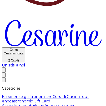
Cerca
Qualsiasi data
·
2
Ospiti
Unisciti a noi
Categorie
Esperienze gastronomiche
Corsi di Cucina
Tour
enogastronomici
Gift Card
Aziende
Team Building
Agenti di viaggio