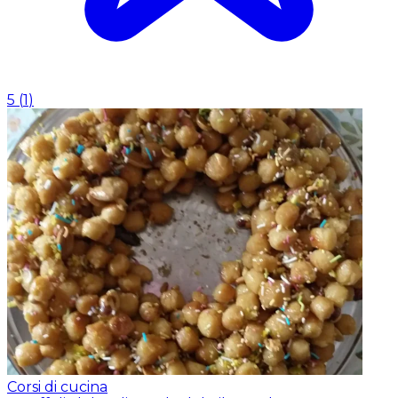
5
(
1
)
Corsi di cucina