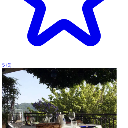
5
(
6
)