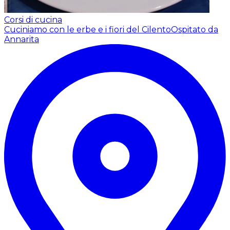
Corsi di cucina
Cuciniamo con le erbe e i fiori del Cilento
Ospitato da
Annarita