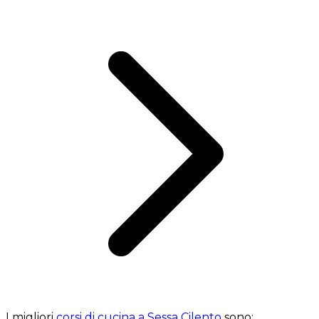
I migliori
corsi di cucina a Sessa Cilento
sono: