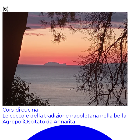
(
6
)
Corsi di cucina
Le coccole della tradizione napoletana nella bella
Agropoli
Ospitato da Annarita