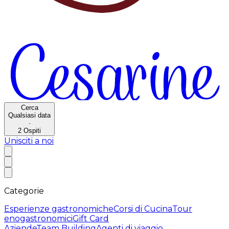
Cerca
Qualsiasi data
·
2
Ospiti
Unisciti a noi
Categorie
Esperienze gastronomiche
Corsi di Cucina
Tour
enogastronomici
Gift Card
Aziende
Team Building
Agenti di viaggio