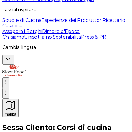
Lasciati ispirare
Scuole di Cucina
Esperienze dei Produttori
Ricettario
Cesarine
Assapora i Borghi
Dimore d'Epoca
Chi siamo
Unisciti a noi
Sostenibilità
Press & PR
Cambia lingua
1
1
mappa
Esperienze culinarie indimenticabili: Esperienze gastro
Sessa Cilento: Corsi di cucina