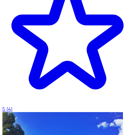
5
(
4
)