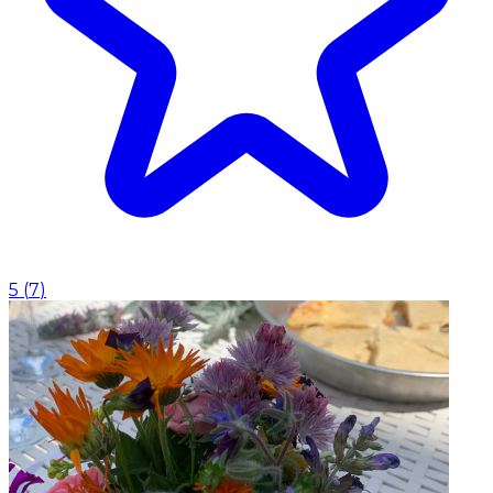
5
(
7
)