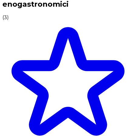
enogastronomici
(
3
)