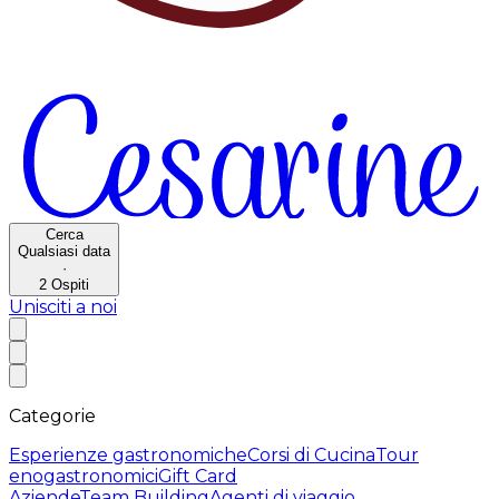
Cerca
Qualsiasi data
·
2
Ospiti
Unisciti a noi
Categorie
Esperienze gastronomiche
Corsi di Cucina
Tour
enogastronomici
Gift Card
Aziende
Team Building
Agenti di viaggio