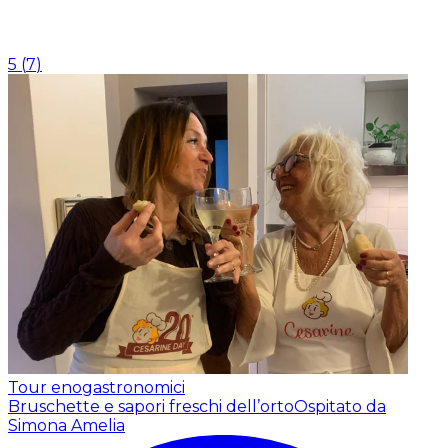
5
(
7
)
Tour enogastronomici
Bruschette e sapori freschi dell’orto
Ospitato da
Simona Amelia