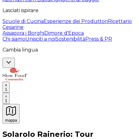
Lasciati ispirare
Scuole di Cucina
Esperienze dei Produttori
Ricettario
Cesarine
Assapora i Borghi
Dimore d'Epoca
Chi siamo
Unisciti a noi
Sostenibilità
Press & PR
Cambia lingua
1
1
mappa
Esperienze culinarie indimenticabili: Esperienze gastro
Solarolo Rainerio: Tour