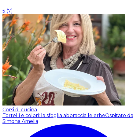
5
(
7
)
Corsi di cucina
Tortelli e colori: la sfoglia abbraccia le erbe
Ospitato da
Simona Amelia