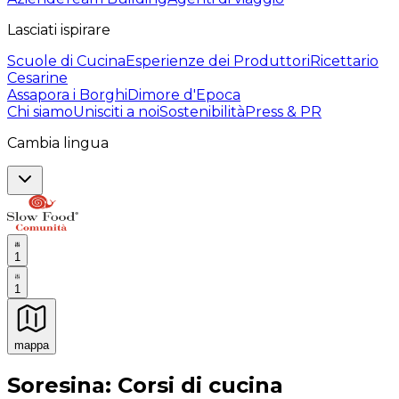
Lasciati ispirare
Scuole di Cucina
Esperienze dei Produttori
Ricettario
Cesarine
Assapora i Borghi
Dimore d'Epoca
Chi siamo
Unisciti a noi
Sostenibilità
Press & PR
Cambia lingua
1
1
mappa
Esperienze culinarie indimenticabili: Esperienze gastro
Soresina: Corsi di cucina