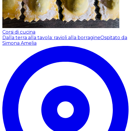
Corsi di cucina
Dalla terra alla tavola: ravioli alla borragine
Ospitato da
Simona Amelia