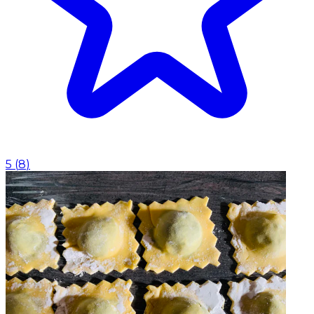
5
(
8
)