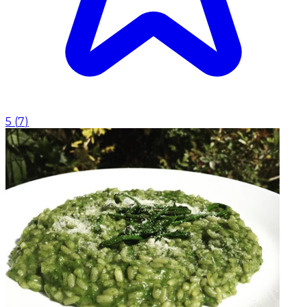
5
(
7
)