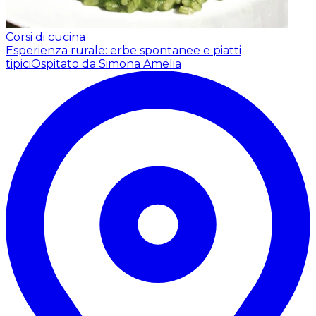
Corsi di cucina
Esperienza rurale: erbe spontanee e piatti
tipici
Ospitato da Simona Amelia