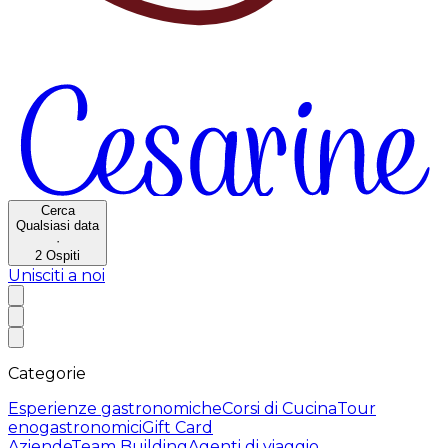
Cerca
Qualsiasi data
·
2
Ospiti
Unisciti a noi
Categorie
Esperienze gastronomiche
Corsi di Cucina
Tour
enogastronomici
Gift Card
Aziende
Team Building
Agenti di viaggio