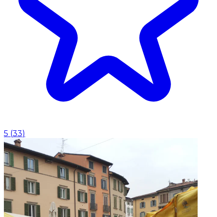
5
(
33
)