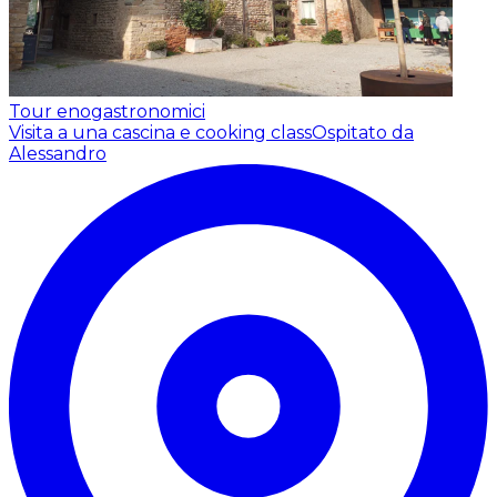
Tour enogastronomici
Visita a una cascina e cooking class
Ospitato da
Alessandro