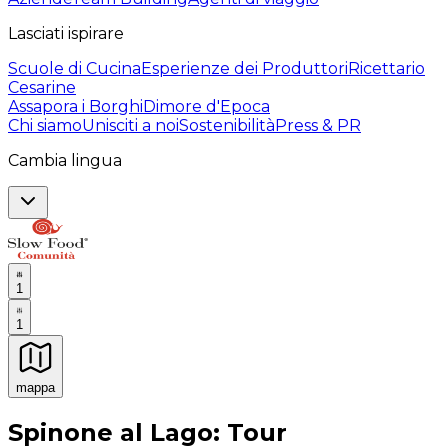
Lasciati ispirare
Scuole di Cucina
Esperienze dei Produttori
Ricettario
Cesarine
Assapora i Borghi
Dimore d'Epoca
Chi siamo
Unisciti a noi
Sostenibilità
Press & PR
Cambia lingua
1
1
mappa
Esperienze culinarie indimenticabili: Esperienze gastro
Spinone al Lago: Tour