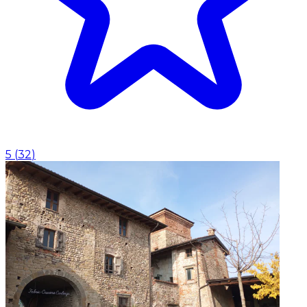
5
(
32
)