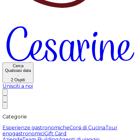
Cerca
Qualsiasi data
·
2
Ospiti
Unisciti a noi
Categorie
Esperienze gastronomiche
Corsi di Cucina
Tour
enogastronomici
Gift Card
Aziende
Team Building
Agenti di viaggio